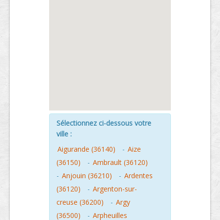
Sélectionnez ci-dessous votre
ville :
Aigurande (36140)
-
Aize
(36150)
-
Ambrault (36120)
-
Anjouin (36210)
-
Ardentes
(36120)
-
Argenton-sur-
creuse (36200)
-
Argy
(36500)
-
Arpheuilles