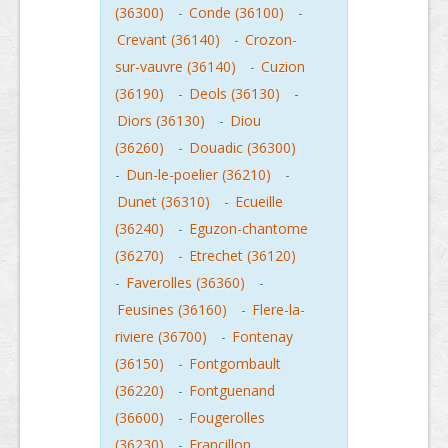
(36300)
-
Conde (36100)
-
Crevant (36140)
-
Crozon-
sur-vauvre (36140)
-
Cuzion
(36190)
-
Deols (36130)
-
Diors (36130)
-
Diou
(36260)
-
Douadic (36300)
-
Dun-le-poelier (36210)
-
Dunet (36310)
-
Ecueille
(36240)
-
Eguzon-chantome
(36270)
-
Etrechet (36120)
-
Faverolles (36360)
-
Feusines (36160)
-
Flere-la-
riviere (36700)
-
Fontenay
(36150)
-
Fontgombault
(36220)
-
Fontguenand
(36600)
-
Fougerolles
(36230)
-
Francillon