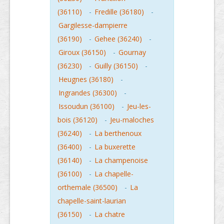
(36110)
-
Fredille (36180)
-
Gargilesse-dampierre
(36190)
-
Gehee (36240)
-
Giroux (36150)
-
Gournay
(36230)
-
Guilly (36150)
-
Heugnes (36180)
-
Ingrandes (36300)
-
Issoudun (36100)
-
Jeu-les-
bois (36120)
-
Jeu-maloches
(36240)
-
La berthenoux
(36400)
-
La buxerette
(36140)
-
La champenoise
(36100)
-
La chapelle-
orthemale (36500)
-
La
chapelle-saint-laurian
(36150)
-
La chatre