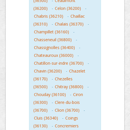
(36500)
-
Ceaulmont
(36200)
-
Celon (36200)
-
Chabris (36210)
-
Chaillac
(36310)
-
Chalais (36370)
-
Champillet (36160)
-
Chasseneuil (36800)
-
Chassignolles (36400)
-
Chateauroux (36000)
-
Chatillon-sur-indre (36700)
-
Chavin (36200)
-
Chazelet
(36170)
-
Chezelles
(36500)
-
Chitray (36800)
-
Chouday (36100)
-
Ciron
(36300)
-
Clere-du-bois
(36700)
-
Clion (36700)
-
Cluis (36340)
-
Coings
(36130)
-
Concremiers