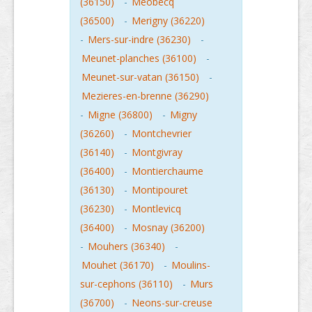
(36150)
-
Meobecq
(36500)
-
Merigny (36220)
-
Mers-sur-indre (36230)
-
Meunet-planches (36100)
-
Meunet-sur-vatan (36150)
-
Mezieres-en-brenne (36290)
-
Migne (36800)
-
Migny
(36260)
-
Montchevrier
(36140)
-
Montgivray
(36400)
-
Montierchaume
(36130)
-
Montipouret
(36230)
-
Montlevicq
(36400)
-
Mosnay (36200)
-
Mouhers (36340)
-
Mouhet (36170)
-
Moulins-
sur-cephons (36110)
-
Murs
(36700)
-
Neons-sur-creuse