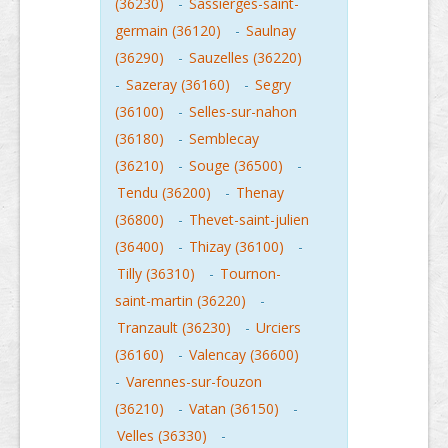
(36230)
-
Sassierges-saint-
germain (36120)
-
Saulnay
(36290)
-
Sauzelles (36220)
-
Sazeray (36160)
-
Segry
(36100)
-
Selles-sur-nahon
(36180)
-
Semblecay
(36210)
-
Souge (36500)
-
Tendu (36200)
-
Thenay
(36800)
-
Thevet-saint-julien
(36400)
-
Thizay (36100)
-
Tilly (36310)
-
Tournon-
saint-martin (36220)
-
Tranzault (36230)
-
Urciers
(36160)
-
Valencay (36600)
-
Varennes-sur-fouzon
(36210)
-
Vatan (36150)
-
Velles (36330)
-