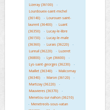
Lizeray (36100)
-
Lourdoueix-saint-michel
(36140)
-
Lourouer-saint-
laurent (36400)
-
Luant
(36350)
-
Lucay-le-libre
(36150)
-
Lucay-le-male
(36360)
-
Lurais (36220)
-
Lureuil (36220)
-
Luzeret
(36800)
-
Lye (36600)
-
Lys-saint-georges (36230)
-
Maillet (36340)
-
Malicornay
(36340)
-
Maron (36120)
-
Martizay (36220)
-
Mauvieres (36370)
-
Menetou-sur-nahon (36210)
-
Menetreols-sous-vatan