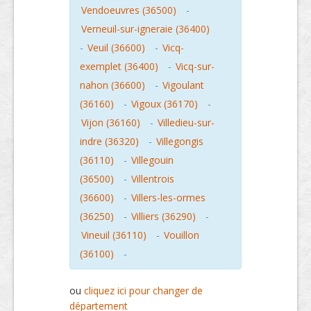
Vendoeuvres (36500)
-
Verneuil-sur-igneraie (36400)
-
Veuil (36600)
-
Vicq-
exemplet (36400)
-
Vicq-sur-
nahon (36600)
-
Vigoulant
(36160)
-
Vigoux (36170)
-
Vijon (36160)
-
Villedieu-sur-
indre (36320)
-
Villegongis
(36110)
-
Villegouin
(36500)
-
Villentrois
(36600)
-
Villers-les-ormes
(36250)
-
Villiers (36290)
-
Vineuil (36110)
-
Vouillon
(36100)
-
ou
cliquez ici pour changer de
département