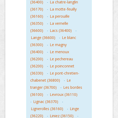
(36400)
-
La chatre-langlin
(36170)
-
La motte-feuilly
(36160)
-
La perouille
(36350)
-
La vernelle
(36600)
-
Lacs (36400)
-
Lange (36600)
-
Le blanc
(36300)
-
Le magny
(36400)
-
Le menoux
(36200)
-
Le pechereau
(36200)
-
Le poinconnet
(36330)
-
Le pont-chretien-
chabenet (36800)
-
Le
tranger (36700)
-
Les bordes
(36100)
-
Levroux (36110)
-
Lignac (36370)
-
Lignerolles (36160)
-
Linge
(36220)
-
Liniez (36150)
-