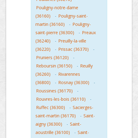
Pouligny-notre-dame
(36160)
-
Pouligny-saint-
martin (36160)
-
Pouligny-
saint-pierre (36300)
-
Preaux
(36240)
-
Preuilly-la-ville
(36220)
-
Prissac (36370)
-
Pruniers (36120)
-
Reboursin (36150)
-
Reuilly
(36260)
-
Rivarennes
(36800)
-
Rosnay (36300)
-
Roussines (36170)
-
Rouvres-les-bois (36110)
-
Ruffec (36300)
-
Sacierges-
saint-martin (36170)
-
Saint-
aigny (36300)
-
Saint-
aoustrille (36100)
-
Saint-