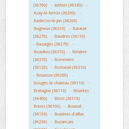
(36700)
-
Arthon (36330)
-
Azay-le-ferron (36290)
-
Badecon-le-pin (36200)
-
Bagneux (36210)
-
Baraize
(36270)
-
Baudres (36110)
-
Bazaiges (36270)
-
Beaulieu (36310)
-
Belabre
(36370)
-
Bommiers
(36120)
-
Bonneuil (36310)
-
Bouesse (36200)
-
Bouges-le-chateau (36110)
-
Bretagne (36110)
-
Briantes
(36400)
-
Brion (36110)
-
Brives (36100)
-
Buxeuil
(36150)
-
Buxieres-d'aillac
(36230)
-
Buzancais