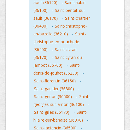
aout (36120)
-
Saint-aubin
(36100)
-
Saint-benoit-du-
sault (36170)
-
Saint-chartier
(36400)
-
Saint-christophe-
en-bazelle (36210)
-
Saint-
christophe-en-boucherie
(36400)
-
Saint-civran
(36170)
-
Saint-cyran-du-
jambot (36700)
-
Saint-
denis-de-jouhet (36230)
-
Saint-florentin (36150)
-
Saint-gaultier (36800)
-
Saint-genou (36500)
-
Saint-
georges-sur-arnon (36100)
-
Saint-gilles (36170)
-
Saint-
hilaire-sur-benaize (36370)
-
Saint-lactencin (36500)
-