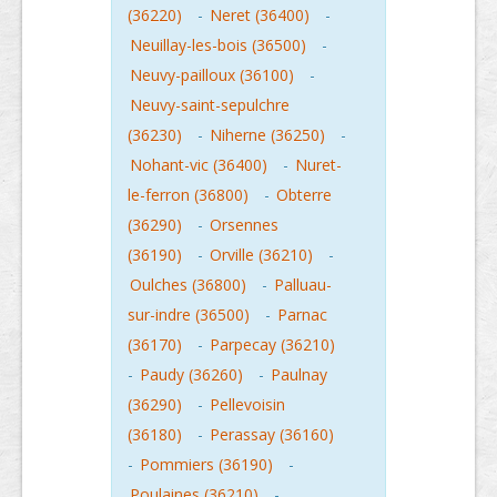
(36220)
-
Neret (36400)
-
Neuillay-les-bois (36500)
-
Neuvy-pailloux (36100)
-
Neuvy-saint-sepulchre
(36230)
-
Niherne (36250)
-
Nohant-vic (36400)
-
Nuret-
le-ferron (36800)
-
Obterre
(36290)
-
Orsennes
(36190)
-
Orville (36210)
-
Oulches (36800)
-
Palluau-
sur-indre (36500)
-
Parnac
(36170)
-
Parpecay (36210)
-
Paudy (36260)
-
Paulnay
(36290)
-
Pellevoisin
(36180)
-
Perassay (36160)
-
Pommiers (36190)
-
Poulaines (36210)
-