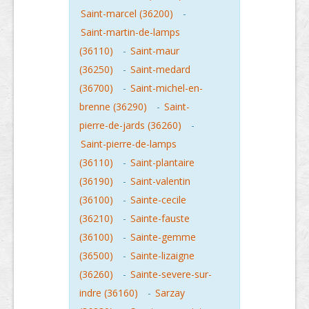
Saint-marcel (36200)
-
Saint-martin-de-lamps
(36110)
-
Saint-maur
(36250)
-
Saint-medard
(36700)
-
Saint-michel-en-
brenne (36290)
-
Saint-
pierre-de-jards (36260)
-
Saint-pierre-de-lamps
(36110)
-
Saint-plantaire
(36190)
-
Saint-valentin
(36100)
-
Sainte-cecile
(36210)
-
Sainte-fauste
(36100)
-
Sainte-gemme
(36500)
-
Sainte-lizaigne
(36260)
-
Sainte-severe-sur-
indre (36160)
-
Sarzay