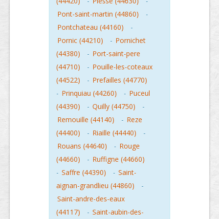
(44420)
-
Plesse (44630)
-
Pont-saint-martin (44860)
-
Pontchateau (44160)
-
Pornic (44210)
-
Pornichet
(44380)
-
Port-saint-pere
(44710)
-
Pouille-les-coteaux
(44522)
-
Prefailles (44770)
-
Prinquiau (44260)
-
Puceul
(44390)
-
Quilly (44750)
-
Remouille (44140)
-
Reze
(44400)
-
Riaille (44440)
-
Rouans (44640)
-
Rouge
(44660)
-
Ruffigne (44660)
-
Saffre (44390)
-
Saint-
aignan-grandlieu (44860)
-
Saint-andre-des-eaux
(44117)
-
Saint-aubin-des-