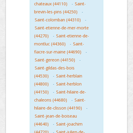
chateaux (44110)
-
Saint-
brevin-les-pins (44250)
-
Saint-colomban (44310)
-
Saint-etienne-de-mer-morte
(44270)
-
Saint-etienne-de-
montluc (44360)
-
Saint-
fiacre-sur-maine (44690)
-
Saint-gereon (44150)
-
Saint-gildas-des-bois
(44530)
-
Saint-herblain
(44800)
-
Saint-herblon
(44150)
-
Saint-hilaire-de-
chaleons (44680)
-
Saint-
hilaire-de-clisson (44190)
-
Saint-jean-de-boiseau
(44640)
-
Saint-joachim
(44720)
-
Saint-julien-de-