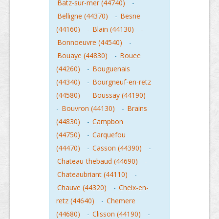
Batz-sur-mer (44740)
-
Belligne (44370)
-
Besne
(44160)
-
Blain (44130)
-
Bonnoeuvre (44540)
-
Bouaye (44830)
-
Bouee
(44260)
-
Bouguenais
(44340)
-
Bourgneuf-en-retz
(44580)
-
Boussay (44190)
-
Bouvron (44130)
-
Brains
(44830)
-
Campbon
(44750)
-
Carquefou
(44470)
-
Casson (44390)
-
Chateau-thebaud (44690)
-
Chateaubriant (44110)
-
Chauve (44320)
-
Cheix-en-
retz (44640)
-
Chemere
(44680)
-
Clisson (44190)
-