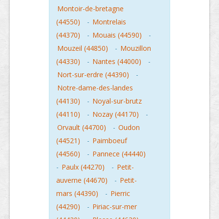
Montoir-de-bretagne
(44550)
-
Montrelais
(44370)
-
Mouais (44590)
-
Mouzeil (44850)
-
Mouzillon
(44330)
-
Nantes (44000)
-
Nort-sur-erdre (44390)
-
Notre-dame-des-landes
(44130)
-
Noyal-sur-brutz
(44110)
-
Nozay (44170)
-
Orvault (44700)
-
Oudon
(44521)
-
Paimboeuf
(44560)
-
Pannece (44440)
-
Paulx (44270)
-
Petit-
auverne (44670)
-
Petit-
mars (44390)
-
Pierric
(44290)
-
Piriac-sur-mer