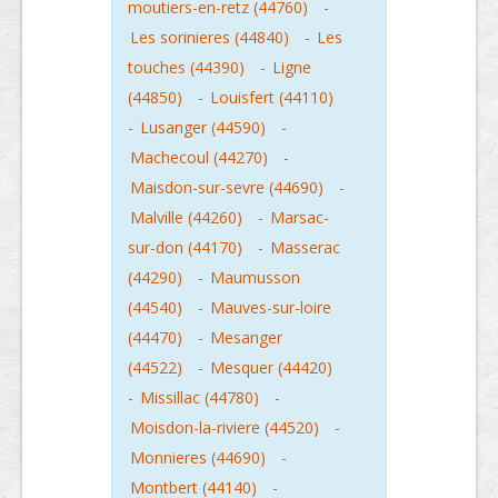
moutiers-en-retz (44760)
-
Les sorinieres (44840)
-
Les
touches (44390)
-
Ligne
(44850)
-
Louisfert (44110)
-
Lusanger (44590)
-
Machecoul (44270)
-
Maisdon-sur-sevre (44690)
-
Malville (44260)
-
Marsac-
sur-don (44170)
-
Masserac
(44290)
-
Maumusson
(44540)
-
Mauves-sur-loire
(44470)
-
Mesanger
(44522)
-
Mesquer (44420)
-
Missillac (44780)
-
Moisdon-la-riviere (44520)
-
Monnieres (44690)
-
Montbert (44140)
-