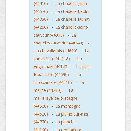
(44410)
-
La chapelle-glain
(44670)
-
La chapelle-heulin
(44330)
-
La chapelle-launay
(44260)
-
La chapelle-saint-
sauveur (44370)
-
La
chapelle-sur-erdre (44240)
-
La chevallerais (44810)
-
La
chevroliere (44118)
-
La
grigonnais (44170)
-
La haie-
fouassiere (44690)
-
La
limouziniere (44310)
-
La
marne (44270)
-
La
meilleraye-de-bretagne
(44520)
-
La montagne
(44620)
-
La plaine-sur-mer
(44770)
-
La planche
(44140)
-
La regrippiere