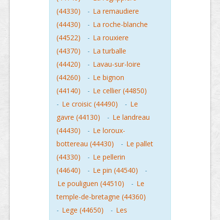
(44330)
-
La remaudiere
(44430)
-
La roche-blanche
(44522)
-
La rouxiere
(44370)
-
La turballe
(44420)
-
Lavau-sur-loire
(44260)
-
Le bignon
(44140)
-
Le cellier (44850)
-
Le croisic (44490)
-
Le
gavre (44130)
-
Le landreau
(44430)
-
Le loroux-
bottereau (44430)
-
Le pallet
(44330)
-
Le pellerin
(44640)
-
Le pin (44540)
-
Le pouliguen (44510)
-
Le
temple-de-bretagne (44360)
-
Lege (44650)
-
Les