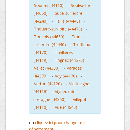
Soudan (44110)
-
Soulvache
(44660)
-
Suce-sur-erdre
(44240)
-
Teille (44440)
-
Thouare-sur-loire (44470)
-
Touvois (44650)
-
Trans-
sur-erdre (44440)
-
Treffieux
(44170)
-
Treillieres
(44119)
-
Trignac (44570)
-
Vallet (44330)
-
Varades
(44370)
-
Vay (44170)
-
Vertou (44120)
-
Vieillevigne
(44116)
-
Vigneux-de-
bretagne (44360)
-
Villepot
(44110)
-
Vue (44640)
-
ou
cliquez ici pour changer de
département