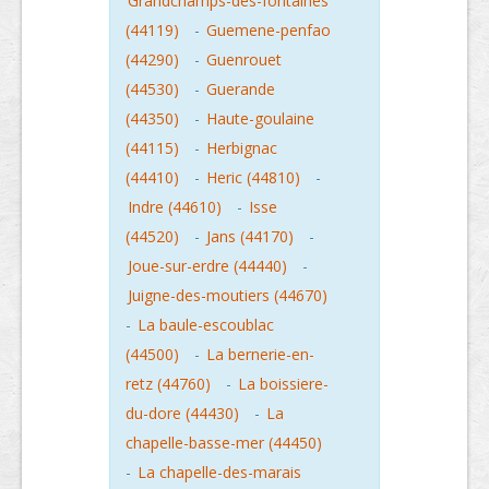
Grandchamps-des-fontaines
(44119)
-
Guemene-penfao
(44290)
-
Guenrouet
(44530)
-
Guerande
(44350)
-
Haute-goulaine
(44115)
-
Herbignac
(44410)
-
Heric (44810)
-
Indre (44610)
-
Isse
(44520)
-
Jans (44170)
-
Joue-sur-erdre (44440)
-
Juigne-des-moutiers (44670)
-
La baule-escoublac
(44500)
-
La bernerie-en-
retz (44760)
-
La boissiere-
du-dore (44430)
-
La
chapelle-basse-mer (44450)
-
La chapelle-des-marais