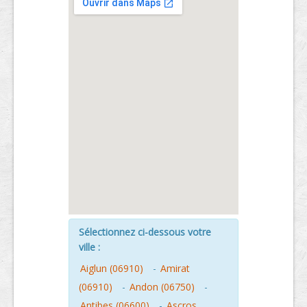
Sélectionnez ci-dessous votre
ville :
Aiglun (06910)
-
Amirat
(06910)
-
Andon (06750)
-
Antibes (06600)
-
Ascros