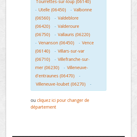
Tourrettes-sur-loup (06140)
-
Utelle (06450)
-
Valbonne
(06560)
-
Valdeblore
(06420)
-
Valderoure
(06750)
-
Vallauris (06220)
-
Venanson (06450)
-
Vence
(06140)
-
Villars-sur-var
(06710)
-
Villefranche-sur-
mer (06230)
-
Villeneuve-
d'entraunes (06470)
-
Villeneuve-loubet (06270)
-
ou
cliquez ici pour changer de
département