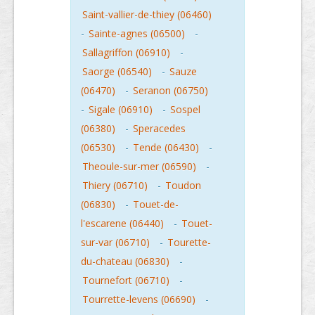
Saint-vallier-de-thiey (06460)
-
Sainte-agnes (06500)
-
Sallagriffon (06910)
-
Saorge (06540)
-
Sauze
(06470)
-
Seranon (06750)
-
Sigale (06910)
-
Sospel
(06380)
-
Speracedes
(06530)
-
Tende (06430)
-
Theoule-sur-mer (06590)
-
Thiery (06710)
-
Toudon
(06830)
-
Touet-de-
l'escarene (06440)
-
Touet-
sur-var (06710)
-
Tourette-
du-chateau (06830)
-
Tournefort (06710)
-
Tourrette-levens (06690)
-