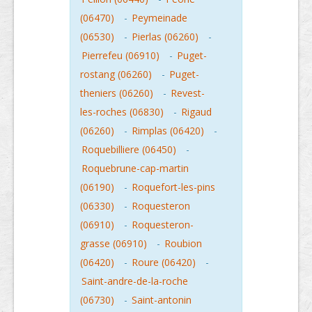
(06470)
-
Peymeinade
(06530)
-
Pierlas (06260)
-
Pierrefeu (06910)
-
Puget-
rostang (06260)
-
Puget-
theniers (06260)
-
Revest-
les-roches (06830)
-
Rigaud
(06260)
-
Rimplas (06420)
-
Roquebilliere (06450)
-
Roquebrune-cap-martin
(06190)
-
Roquefort-les-pins
(06330)
-
Roquesteron
(06910)
-
Roquesteron-
grasse (06910)
-
Roubion
(06420)
-
Roure (06420)
-
Saint-andre-de-la-roche
(06730)
-
Saint-antonin