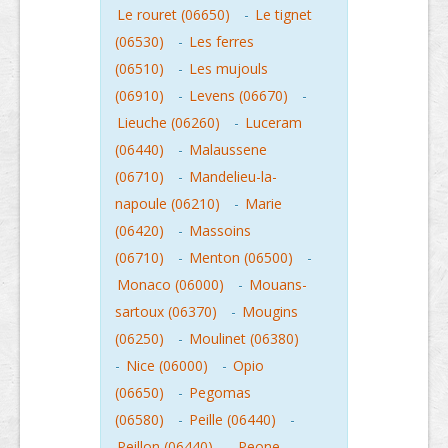
Le rouret (06650)
-
Le tignet
(06530)
-
Les ferres
(06510)
-
Les mujouls
(06910)
-
Levens (06670)
-
Lieuche (06260)
-
Luceram
(06440)
-
Malaussene
(06710)
-
Mandelieu-la-
napoule (06210)
-
Marie
(06420)
-
Massoins
(06710)
-
Menton (06500)
-
Monaco (06000)
-
Mouans-
sartoux (06370)
-
Mougins
(06250)
-
Moulinet (06380)
-
Nice (06000)
-
Opio
(06650)
-
Pegomas
(06580)
-
Peille (06440)
-
Peillon (06440)
-
Peone