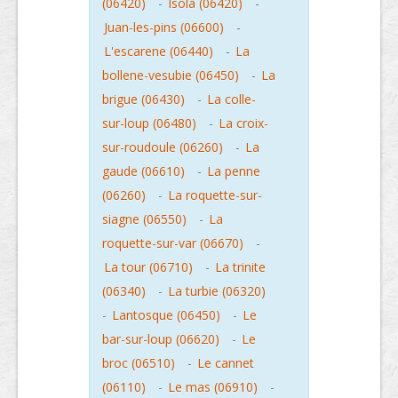
(06420)
-
Isola (06420)
-
Juan-les-pins (06600)
-
L'escarene (06440)
-
La
bollene-vesubie (06450)
-
La
brigue (06430)
-
La colle-
sur-loup (06480)
-
La croix-
sur-roudoule (06260)
-
La
gaude (06610)
-
La penne
(06260)
-
La roquette-sur-
siagne (06550)
-
La
roquette-sur-var (06670)
-
La tour (06710)
-
La trinite
(06340)
-
La turbie (06320)
-
Lantosque (06450)
-
Le
bar-sur-loup (06620)
-
Le
broc (06510)
-
Le cannet
(06110)
-
Le mas (06910)
-