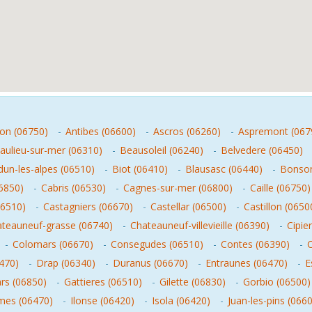
on (06750)
-
Antibes (06600)
-
Ascros (06260)
-
Aspremont (067
aulieu-sur-mer (06310)
-
Beausoleil (06240)
-
Belvedere (06450)
un-les-alpes (06510)
-
Biot (06410)
-
Blausasc (06440)
-
Bonson
6850)
-
Cabris (06530)
-
Cagnes-sur-mer (06800)
-
Caille (06750)
06510)
-
Castagniers (06670)
-
Castellar (06500)
-
Castillon (0650
teauneuf-grasse (06740)
-
Chateauneuf-villevieille (06390)
-
Cipie
-
Colomars (06670)
-
Consegudes (06510)
-
Contes (06390)
-
6470)
-
Drap (06340)
-
Duranus (06670)
-
Entraunes (06470)
-
E
rs (06850)
-
Gattieres (06510)
-
Gilette (06830)
-
Gorbio (06500)
umes (06470)
-
Ilonse (06420)
-
Isola (06420)
-
Juan-les-pins (066