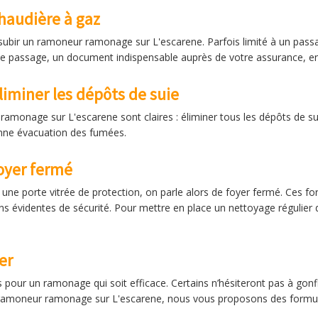
haudière à gaz
ubir un ramoneur ramonage sur L'escarene. Parfois limité à un passa
e passage, un document indispensable auprès de votre assurance, en 
iminer les dépôts de suie
monage sur L'escarene sont claires : éliminer tous les dépôts de suie
onne évacuation des fumées.
oyer fermé
ar une porte vitrée de protection, on parle alors de foyer fermé. Ces
s évidentes de sécurité. Pour mettre en place un nettoyage régulier d
er
pour un ramonage qui soit efficace. Certains n’hésiteront pas à gonfler
 ramoneur ramonage sur L'escarene, nous vous proposons des formules