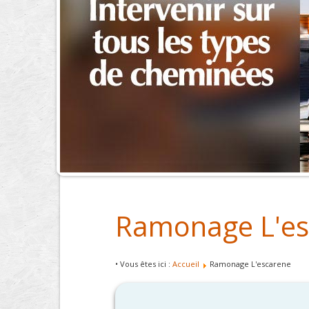
Ramonage L'es
• Vous êtes ici :
Accueil
Ramonage L'escarene