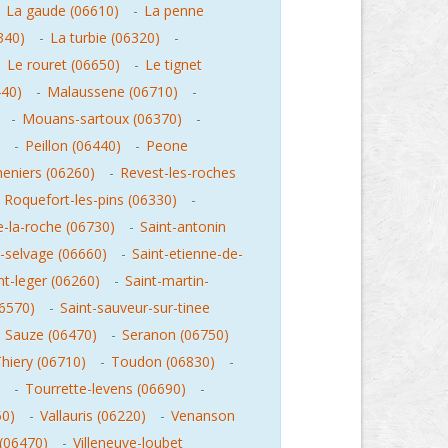
-
La gaude (06610)
-
La penne
6340)
-
La turbie (06320)
-
-
Le rouret (06650)
-
Le tignet
40)
-
Malaussene (06710)
-
-
Mouans-sartoux (06370)
-
-
Peillon (06440)
-
Peone
heniers (06260)
-
Revest-les-roches
-
Roquefort-les-pins (06330)
-
e-la-roche (06730)
-
Saint-antonin
e-selvage (06660)
-
Saint-etienne-de-
nt-leger (06260)
-
Saint-martin-
06570)
-
Saint-sauveur-sur-tinee
-
Sauze (06470)
-
Seranon (06750)
hiery (06710)
-
Toudon (06830)
-
-
Tourrette-levens (06690)
-
50)
-
Vallauris (06220)
-
Venanson
 (06470)
-
Villeneuve-loubet