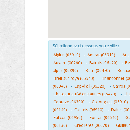
Sélectionnez ci-dessous votre ville :
Aiglun (06910)
-
Amirat (06910)
-
And
Auvare (06260)
-
Bairols (06420)
-
Be
alpes (06390)
-
Beuil (06470)
-
Bezaud
Breil-sur-roya (06540)
-
Brianconnet (0
(06340)
-
Cap-d'ail (06320)
-
Carros (
Chateauneuf-d'entraunes (06470)
-
Cha
Coaraze (06390)
-
Collongues (06910)
(06140)
-
Cuebris (06910)
-
Daluis (0
Falicon (06950)
-
Fontan (06540)
-
Ga
(06130)
-
Greolieres (06620)
-
Guilla