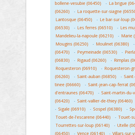
bollene-vesubie (06450)
-
La brigue (06
(06260)
-
La roquette-sur-siagne (0655
Lantosque (06450)
-
Le bar-sur-loup (
(06530)
-
Les ferres (06510)
-
Les muj
Mandelieu-la-napoule (06210)
-
Marie 
Mougins (06250)
-
Moulinet (06380)
(06470)
-
Peymeinade (06530)
-
Pierl
(06830)
-
Rigaud (06260)
-
Rimplas (0
Roquesteron (06910)
-
Roquesteron-gr
(06260)
-
Saint-auban (06850)
-
Saint
tinee (06660)
-
Saint-jean-cap-ferrat (0
d'entraunes (06470)
-
Saint-martin-du-
(06420)
-
Saint-vallier-de-thiey (06460)
-
Sigale (06910)
-
Sospel (06380)
-
Sp
Touet-de-l'escarene (06440)
-
Touet-su
Tourrettes-sur-loup (06140)
-
Utelle (0
(06450)
-
Vence (06140)
-
Villars-sur-