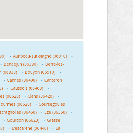
90)
-
Auribeau-sur-siagne (06810)
-
-
Bendejun (06390)
-
Berre-les-
 (06830)
-
Bouyon (06510)
-
-
Cannes (06400)
-
Cantaron
0)
-
Caussols (06460)
-
res (06620)
-
Clans (06420)
-
Courmes (06620)
-
Coursegoules
scragnolles (06460)
-
Eze (06360)
-
-
Gourdon (06620)
-
Grasse
00)
-
L'escarene (06440)
-
La