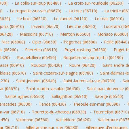
430)
-
La colle-sur-loup (06480)
-
La croix-sur-roudoule (06260)
0)
-
La roquette-sur-var (06670)
-
La tour (06710)
-
La trinite (0
06620)
-
Le broc (06510)
-
Le cannet (06110)
-
Le mas (06910)
ouls (06910)
-
Levens (06670)
-
Lieuche (06260)
-
Luceram (064
(06420)
-
Massoins (06710)
-
Menton (06500)
-
Monaco (06000)
-
Nice (06000)
-
Opio (06650)
-
Pegomas (06580)
-
Peille (06440)
as (06260)
-
Pierrefeu (06910)
-
Puget-rostang (06260)
-
Puget-t
6420)
-
Roquebilliere (06450)
-
Roquebrune-cap-martin (06190)
asse (06910)
-
Roubion (06420)
-
Roure (06420)
-
Saint-andre-d
-blaise (06670)
-
Saint-cezaire-sur-siagne (06780)
-
Saint-dalmas-l
6230)
-
Saint-jeannet (06640)
-
Saint-laurent-du-var (06700)
-
Sai
var (06670)
-
Saint-martin-vesubie (06450)
-
Saint-paul-de-vence (
-
Sainte-agnes (06500)
-
Sallagriffon (06910)
-
Saorge (06540)
eracedes (06530)
-
Tende (06430)
-
Theoule-sur-mer (06590)
-
T
r-var (06710)
-
Tourette-du-chateau (06830)
-
Tournefort (06710)
6450)
-
Valbonne (06560)
-
Valdeblore (06420)
-
Valderoure (067
var (06710)
-
Villefranche-sur-mer (06230)
-
Villeneuve-d'entraunes