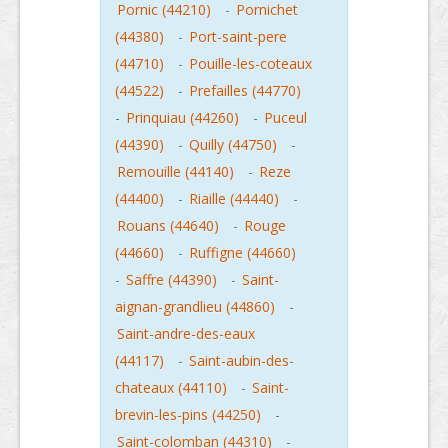
Pornic (44210)
-
Pornichet
(44380)
-
Port-saint-pere
(44710)
-
Pouille-les-coteaux
(44522)
-
Prefailles (44770)
-
Prinquiau (44260)
-
Puceul
(44390)
-
Quilly (44750)
-
Remouille (44140)
-
Reze
(44400)
-
Riaille (44440)
-
Rouans (44640)
-
Rouge
(44660)
-
Ruffigne (44660)
-
Saffre (44390)
-
Saint-
aignan-grandlieu (44860)
-
Saint-andre-des-eaux
(44117)
-
Saint-aubin-des-
chateaux (44110)
-
Saint-
brevin-les-pins (44250)
-
Saint-colomban (44310)
-