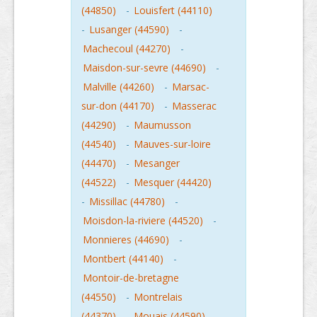
(44850)
-
Louisfert (44110)
-
Lusanger (44590)
-
Machecoul (44270)
-
Maisdon-sur-sevre (44690)
-
Malville (44260)
-
Marsac-
sur-don (44170)
-
Masserac
(44290)
-
Maumusson
(44540)
-
Mauves-sur-loire
(44470)
-
Mesanger
(44522)
-
Mesquer (44420)
-
Missillac (44780)
-
Moisdon-la-riviere (44520)
-
Monnieres (44690)
-
Montbert (44140)
-
Montoir-de-bretagne
(44550)
-
Montrelais
(44370)
-
Mouais (44590)
-