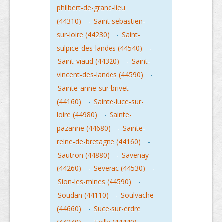
philbert-de-grand-lieu
(44310)
-
Saint-sebastien-
sur-loire (44230)
-
Saint-
sulpice-des-landes (44540)
-
Saint-viaud (44320)
-
Saint-
vincent-des-landes (44590)
-
Sainte-anne-sur-brivet
(44160)
-
Sainte-luce-sur-
loire (44980)
-
Sainte-
pazanne (44680)
-
Sainte-
reine-de-bretagne (44160)
-
Sautron (44880)
-
Savenay
(44260)
-
Severac (44530)
-
Sion-les-mines (44590)
-
Soudan (44110)
-
Soulvache
(44660)
-
Suce-sur-erdre
(44240)
-
Teille (44440)
-