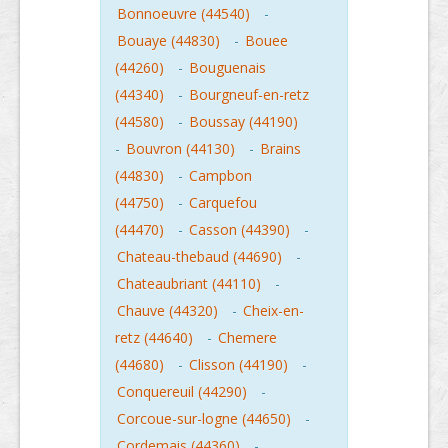
Bonnoeuvre (44540)
-
Bouaye (44830)
-
Bouee
(44260)
-
Bouguenais
(44340)
-
Bourgneuf-en-retz
(44580)
-
Boussay (44190)
-
Bouvron (44130)
-
Brains
(44830)
-
Campbon
(44750)
-
Carquefou
(44470)
-
Casson (44390)
-
Chateau-thebaud (44690)
-
Chateaubriant (44110)
-
Chauve (44320)
-
Cheix-en-
retz (44640)
-
Chemere
(44680)
-
Clisson (44190)
-
Conquereuil (44290)
-
Corcoue-sur-logne (44650)
-
Cordemais (44360)
-