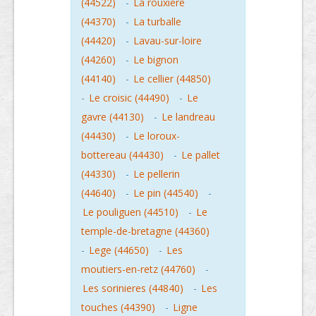
(44522)
-
La rouxiere
(44370)
-
La turballe
(44420)
-
Lavau-sur-loire
(44260)
-
Le bignon
(44140)
-
Le cellier (44850)
-
Le croisic (44490)
-
Le
gavre (44130)
-
Le landreau
(44430)
-
Le loroux-
bottereau (44430)
-
Le pallet
(44330)
-
Le pellerin
(44640)
-
Le pin (44540)
-
Le pouliguen (44510)
-
Le
temple-de-bretagne (44360)
-
Lege (44650)
-
Les
moutiers-en-retz (44760)
-
Les sorinieres (44840)
-
Les
touches (44390)
-
Ligne