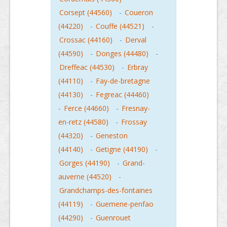
Corsept (44560)
-
Coueron
(44220)
-
Couffe (44521)
-
Crossac (44160)
-
Derval
(44590)
-
Donges (44480)
-
Dreffeac (44530)
-
Erbray
(44110)
-
Fay-de-bretagne
(44130)
-
Fegreac (44460)
-
Ferce (44660)
-
Fresnay-
en-retz (44580)
-
Frossay
(44320)
-
Geneston
(44140)
-
Getigne (44190)
-
Gorges (44190)
-
Grand-
auverne (44520)
-
Grandchamps-des-fontaines
(44119)
-
Guemene-penfao
(44290)
-
Guenrouet