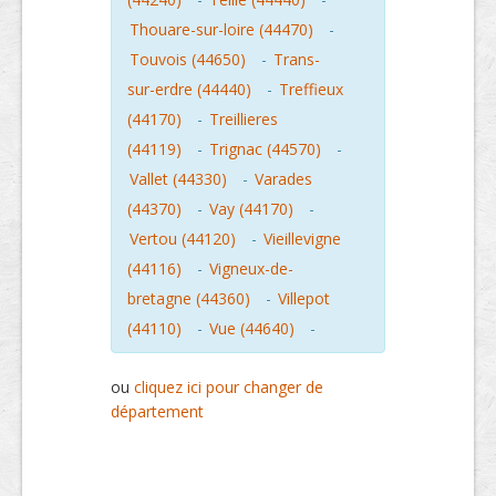
Thouare-sur-loire (44470)
-
Touvois (44650)
-
Trans-
sur-erdre (44440)
-
Treffieux
(44170)
-
Treillieres
(44119)
-
Trignac (44570)
-
Vallet (44330)
-
Varades
(44370)
-
Vay (44170)
-
Vertou (44120)
-
Vieillevigne
(44116)
-
Vigneux-de-
bretagne (44360)
-
Villepot
(44110)
-
Vue (44640)
-
ou
cliquez ici pour changer de
département