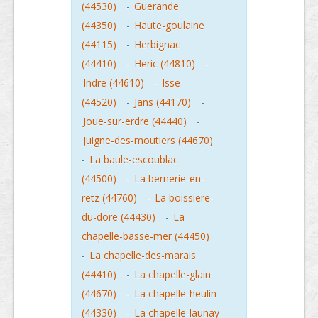
(44530)
-
Guerande
(44350)
-
Haute-goulaine
(44115)
-
Herbignac
(44410)
-
Heric (44810)
-
Indre (44610)
-
Isse
(44520)
-
Jans (44170)
-
Joue-sur-erdre (44440)
-
Juigne-des-moutiers (44670)
-
La baule-escoublac
(44500)
-
La bernerie-en-
retz (44760)
-
La boissiere-
du-dore (44430)
-
La
chapelle-basse-mer (44450)
-
La chapelle-des-marais
(44410)
-
La chapelle-glain
(44670)
-
La chapelle-heulin
(44330)
-
La chapelle-launay