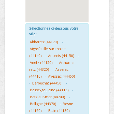
Sélectionnez ci-dessous votre
ville :
Abbaretz (44170)
-
Aigrefeuille-sur-maine
(44140)
-
Ancenis (44150)
-
Anetz (44150)
-
Arthon-en-
retz (44320)
-
Asserac
(44410)
-
Avessac (44460)
-
Barbechat (44450)
-
Basse-goulaine (44115)
-
Batz-sur-mer (44740)
-
Belligne (44370)
-
Besne
(44160)
-
Blain (44130)
-