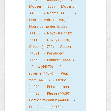
Mouzeil (44850)
-
Mouzillon
(44330)
-
Nantes (44000)
-
Nort-sur-erdre (44390)
-
Notre-dame-des-landes
(44130)
-
Noyal-sur-brutz
(44110)
-
Nozay (44170)
-
Orvault (44700)
-
Oudon
(44521)
-
Paimboeuf
(44560)
-
Pannece (44440)
-
Paulx (44270)
-
Petit-
auverne (44670)
-
Petit-
mars (44390)
-
Pierric
(44290)
-
Piriac-sur-mer
(44420)
-
Plesse (44630)
-
Pont-saint-martin (44860)
-
Pontchateau (44160)
-