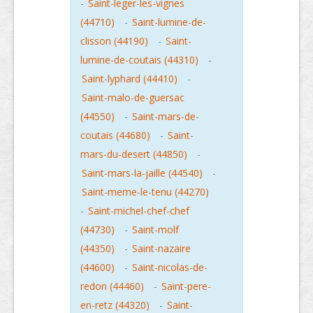
-
Saint-leger-les-vignes
(44710)
-
Saint-lumine-de-
clisson (44190)
-
Saint-
lumine-de-coutais (44310)
-
Saint-lyphard (44410)
-
Saint-malo-de-guersac
(44550)
-
Saint-mars-de-
coutais (44680)
-
Saint-
mars-du-desert (44850)
-
Saint-mars-la-jaille (44540)
-
Saint-meme-le-tenu (44270)
-
Saint-michel-chef-chef
(44730)
-
Saint-molf
(44350)
-
Saint-nazaire
(44600)
-
Saint-nicolas-de-
redon (44460)
-
Saint-pere-
en-retz (44320)
-
Saint-