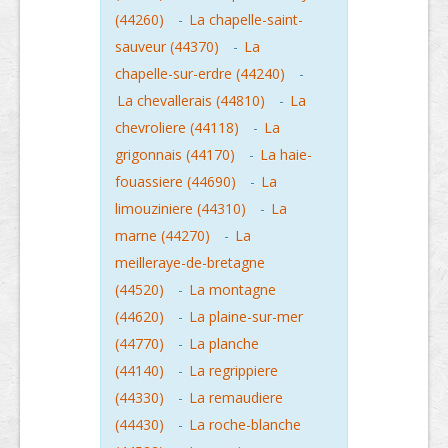
(44260)
-
La chapelle-saint-
sauveur (44370)
-
La
chapelle-sur-erdre (44240)
-
La chevallerais (44810)
-
La
chevroliere (44118)
-
La
grigonnais (44170)
-
La haie-
fouassiere (44690)
-
La
limouziniere (44310)
-
La
marne (44270)
-
La
meilleraye-de-bretagne
(44520)
-
La montagne
(44620)
-
La plaine-sur-mer
(44770)
-
La planche
(44140)
-
La regrippiere
(44330)
-
La remaudiere
(44430)
-
La roche-blanche