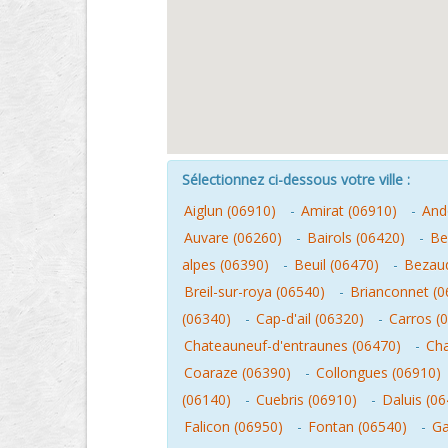
Sélectionnez ci-dessous votre ville :
Aiglun (06910)
-
Amirat (06910)
-
And
Auvare (06260)
-
Bairols (06420)
-
Be
alpes (06390)
-
Beuil (06470)
-
Bezaud
Breil-sur-roya (06540)
-
Brianconnet (0
(06340)
-
Cap-d'ail (06320)
-
Carros (
Chateauneuf-d'entraunes (06470)
-
Cha
Coaraze (06390)
-
Collongues (06910)
(06140)
-
Cuebris (06910)
-
Daluis (0
Falicon (06950)
-
Fontan (06540)
-
Ga