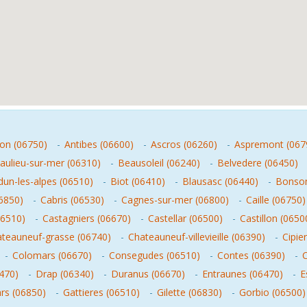
on (06750)
-
Antibes (06600)
-
Ascros (06260)
-
Aspremont (067
aulieu-sur-mer (06310)
-
Beausoleil (06240)
-
Belvedere (06450)
un-les-alpes (06510)
-
Biot (06410)
-
Blausasc (06440)
-
Bonson
6850)
-
Cabris (06530)
-
Cagnes-sur-mer (06800)
-
Caille (06750)
06510)
-
Castagniers (06670)
-
Castellar (06500)
-
Castillon (0650
teauneuf-grasse (06740)
-
Chateauneuf-villevieille (06390)
-
Cipie
-
Colomars (06670)
-
Consegudes (06510)
-
Contes (06390)
-
6470)
-
Drap (06340)
-
Duranus (06670)
-
Entraunes (06470)
-
E
rs (06850)
-
Gattieres (06510)
-
Gilette (06830)
-
Gorbio (06500)