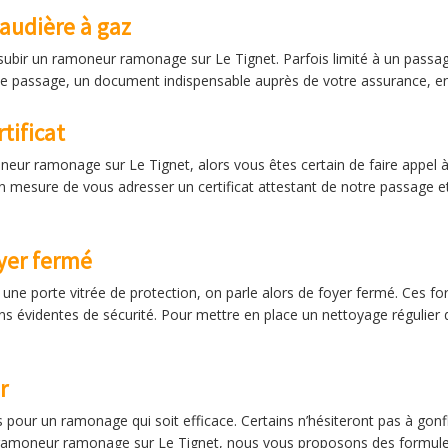
audière à gaz
ubir un ramoneur ramonage sur Le Tignet. Parfois limité à un passag
e passage, un document indispensable auprès de votre assurance, en 
tificat
oneur ramonage sur Le Tignet, alors vous êtes certain de faire appel 
en mesure de vous adresser un certificat attestant de notre passage 
yer fermé
ar une porte vitrée de protection, on parle alors de foyer fermé. Ces
s évidentes de sécurité. Pour mettre en place un nettoyage régulier d
r
pour un ramonage qui soit efficace. Certains n’hésiteront pas à gonfler
 ramoneur ramonage sur Le Tignet, nous vous proposons des formules 