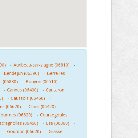
90)
-
Auribeau-sur-siagne (06810)
-
-
Bendejun (06390)
-
Berre-les-
 (06830)
-
Bouyon (06510)
-
-
Cannes (06400)
-
Cantaron
0)
-
Caussols (06460)
-
res (06620)
-
Clans (06420)
-
Courmes (06620)
-
Coursegoules
scragnolles (06460)
-
Eze (06360)
-
-
Gourdon (06620)
-
Grasse