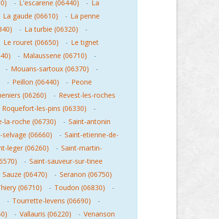
00)
-
L'escarene (06440)
-
La
-
La gaude (06610)
-
La penne
6340)
-
La turbie (06320)
-
-
Le rouret (06650)
-
Le tignet
40)
-
Malaussene (06710)
-
-
Mouans-sartoux (06370)
-
-
Peillon (06440)
-
Peone
heniers (06260)
-
Revest-les-roches
-
Roquefort-les-pins (06330)
-
e-la-roche (06730)
-
Saint-antonin
e-selvage (06660)
-
Saint-etienne-de-
nt-leger (06260)
-
Saint-martin-
06570)
-
Saint-sauveur-sur-tinee
-
Sauze (06470)
-
Seranon (06750)
hiery (06710)
-
Toudon (06830)
-
-
Tourrette-levens (06690)
-
50)
-
Vallauris (06220)
-
Venanson