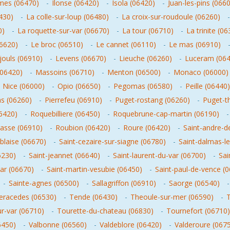
umes (06470)
-
Ilonse (06420)
-
Isola (06420)
-
Juan-les-pins (066
430)
-
La colle-sur-loup (06480)
-
La croix-sur-roudoule (06260)
0)
-
La roquette-sur-var (06670)
-
La tour (06710)
-
La trinite (0
06620)
-
Le broc (06510)
-
Le cannet (06110)
-
Le mas (06910)
ouls (06910)
-
Levens (06670)
-
Lieuche (06260)
-
Luceram (064
(06420)
-
Massoins (06710)
-
Menton (06500)
-
Monaco (06000)
-
Nice (06000)
-
Opio (06650)
-
Pegomas (06580)
-
Peille (06440)
as (06260)
-
Pierrefeu (06910)
-
Puget-rostang (06260)
-
Puget-t
6420)
-
Roquebilliere (06450)
-
Roquebrune-cap-martin (06190)
asse (06910)
-
Roubion (06420)
-
Roure (06420)
-
Saint-andre-d
-blaise (06670)
-
Saint-cezaire-sur-siagne (06780)
-
Saint-dalmas-l
6230)
-
Saint-jeannet (06640)
-
Saint-laurent-du-var (06700)
-
Sai
var (06670)
-
Saint-martin-vesubie (06450)
-
Saint-paul-de-vence (
-
Sainte-agnes (06500)
-
Sallagriffon (06910)
-
Saorge (06540)
eracedes (06530)
-
Tende (06430)
-
Theoule-sur-mer (06590)
-
T
r-var (06710)
-
Tourette-du-chateau (06830)
-
Tournefort (06710)
6450)
-
Valbonne (06560)
-
Valdeblore (06420)
-
Valderoure (067