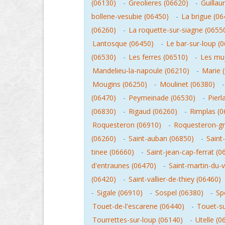
(06130)
-
Greolieres (06620)
-
Guilla
bollene-vesubie (06450)
-
La brigue (06
(06260)
-
La roquette-sur-siagne (0655
Lantosque (06450)
-
Le bar-sur-loup (
(06530)
-
Les ferres (06510)
-
Les muj
Mandelieu-la-napoule (06210)
-
Marie 
Mougins (06250)
-
Moulinet (06380)
(06470)
-
Peymeinade (06530)
-
Pierl
(06830)
-
Rigaud (06260)
-
Rimplas (0
Roquesteron (06910)
-
Roquesteron-gr
(06260)
-
Saint-auban (06850)
-
Saint
tinee (06660)
-
Saint-jean-cap-ferrat (0
d'entraunes (06470)
-
Saint-martin-du-
(06420)
-
Saint-vallier-de-thiey (06460)
-
Sigale (06910)
-
Sospel (06380)
-
Sp
Touet-de-l'escarene (06440)
-
Touet-su
Tourrettes-sur-loup (06140)
-
Utelle (0