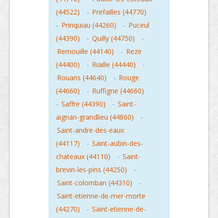
(44522)
-
Prefailles (44770)
-
Prinquiau (44260)
-
Puceul
(44390)
-
Quilly (44750)
-
Remouille (44140)
-
Reze
(44400)
-
Riaille (44440)
-
Rouans (44640)
-
Rouge
(44660)
-
Ruffigne (44660)
-
Saffre (44390)
-
Saint-
aignan-grandlieu (44860)
-
Saint-andre-des-eaux
(44117)
-
Saint-aubin-des-
chateaux (44110)
-
Saint-
brevin-les-pins (44250)
-
Saint-colomban (44310)
-
Saint-etienne-de-mer-morte
(44270)
-
Saint-etienne-de-