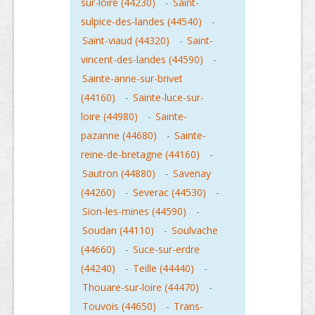
sur-loire (44230)
-
Saint-
sulpice-des-landes (44540)
-
Saint-viaud (44320)
-
Saint-
vincent-des-landes (44590)
-
Sainte-anne-sur-brivet
(44160)
-
Sainte-luce-sur-
loire (44980)
-
Sainte-
pazanne (44680)
-
Sainte-
reine-de-bretagne (44160)
-
Sautron (44880)
-
Savenay
(44260)
-
Severac (44530)
-
Sion-les-mines (44590)
-
Soudan (44110)
-
Soulvache
(44660)
-
Suce-sur-erdre
(44240)
-
Teille (44440)
-
Thouare-sur-loire (44470)
-
Touvois (44650)
-
Trans-