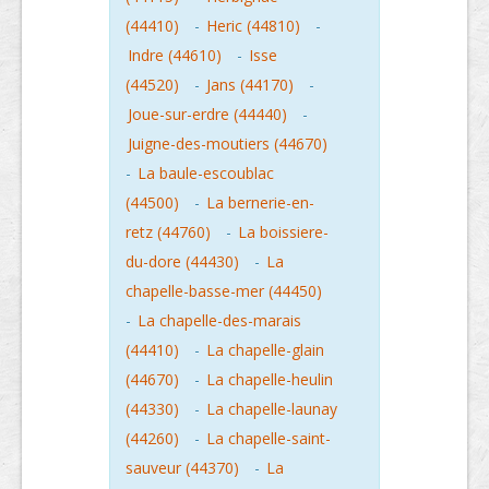
(44410)
-
Heric (44810)
-
Indre (44610)
-
Isse
(44520)
-
Jans (44170)
-
Joue-sur-erdre (44440)
-
Juigne-des-moutiers (44670)
-
La baule-escoublac
(44500)
-
La bernerie-en-
retz (44760)
-
La boissiere-
du-dore (44430)
-
La
chapelle-basse-mer (44450)
-
La chapelle-des-marais
(44410)
-
La chapelle-glain
(44670)
-
La chapelle-heulin
(44330)
-
La chapelle-launay
(44260)
-
La chapelle-saint-
sauveur (44370)
-
La