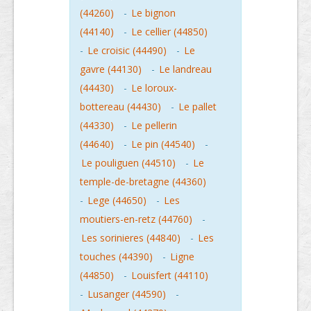
(44260)
-
Le bignon
(44140)
-
Le cellier (44850)
-
Le croisic (44490)
-
Le
gavre (44130)
-
Le landreau
(44430)
-
Le loroux-
bottereau (44430)
-
Le pallet
(44330)
-
Le pellerin
(44640)
-
Le pin (44540)
-
Le pouliguen (44510)
-
Le
temple-de-bretagne (44360)
-
Lege (44650)
-
Les
moutiers-en-retz (44760)
-
Les sorinieres (44840)
-
Les
touches (44390)
-
Ligne
(44850)
-
Louisfert (44110)
-
Lusanger (44590)
-