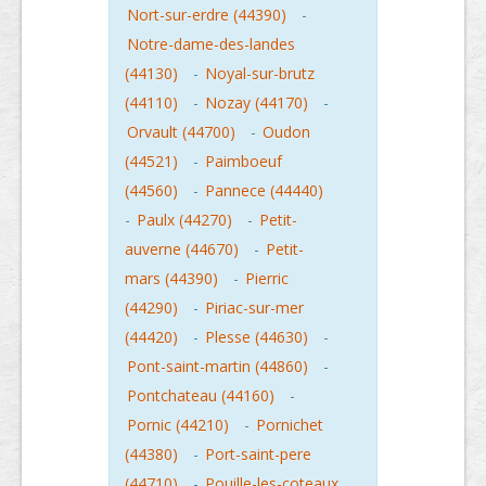
Nort-sur-erdre (44390)
-
Notre-dame-des-landes
(44130)
-
Noyal-sur-brutz
(44110)
-
Nozay (44170)
-
Orvault (44700)
-
Oudon
(44521)
-
Paimboeuf
(44560)
-
Pannece (44440)
-
Paulx (44270)
-
Petit-
auverne (44670)
-
Petit-
mars (44390)
-
Pierric
(44290)
-
Piriac-sur-mer
(44420)
-
Plesse (44630)
-
Pont-saint-martin (44860)
-
Pontchateau (44160)
-
Pornic (44210)
-
Pornichet
(44380)
-
Port-saint-pere
(44710)
-
Pouille-les-coteaux