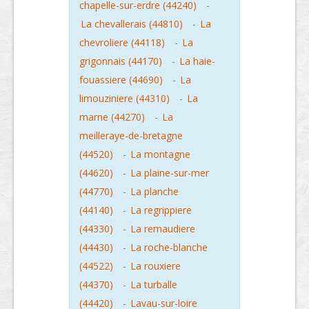
chapelle-sur-erdre (44240)
-
La chevallerais (44810)
-
La
chevroliere (44118)
-
La
grigonnais (44170)
-
La haie-
fouassiere (44690)
-
La
limouziniere (44310)
-
La
marne (44270)
-
La
meilleraye-de-bretagne
(44520)
-
La montagne
(44620)
-
La plaine-sur-mer
(44770)
-
La planche
(44140)
-
La regrippiere
(44330)
-
La remaudiere
(44430)
-
La roche-blanche
(44522)
-
La rouxiere
(44370)
-
La turballe
(44420)
-
Lavau-sur-loire