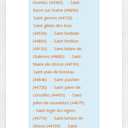
montluc (44360)
-
Saint-
fiacre-sur-maine (44690)
-
Saint-gereon (44150)
-
Saint-gildas-des-bois
(44530)
-
Saint-herblain
(44800)
-
Saint-herblon
(44150)
-
Saint-hilaire-de-
chaleons (44680)
-
Saint-
hilaire-de-clisson (44190)
-
Saint-jean-de-boiseau
(44640)
-
Saint-joachim
(44720)
-
Saint-julien-de-
concelles (44450)
-
Saint-
julien-de-vouvantes (44670)
-
Saint-leger-les-vignes
(44710)
-
Saint-lumine-de-
clisson (44190)
-
Saint-