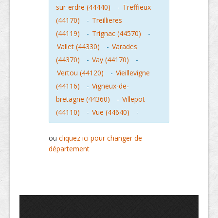
sur-erdre (44440)
-
Treffieux
(44170)
-
Treillieres
(44119)
-
Trignac (44570)
-
Vallet (44330)
-
Varades
(44370)
-
Vay (44170)
-
Vertou (44120)
-
Vieillevigne
(44116)
-
Vigneux-de-
bretagne (44360)
-
Villepot
(44110)
-
Vue (44640)
-
ou
cliquez ici pour changer de
département