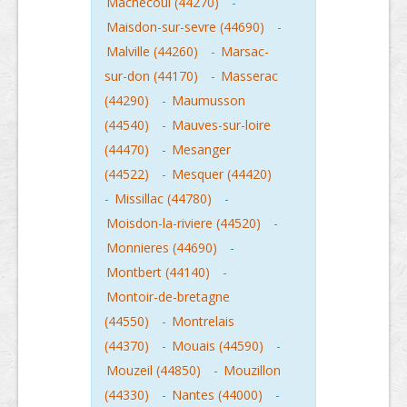
Machecoul (44270)
-
Maisdon-sur-sevre (44690)
-
Malville (44260)
-
Marsac-
sur-don (44170)
-
Masserac
(44290)
-
Maumusson
(44540)
-
Mauves-sur-loire
(44470)
-
Mesanger
(44522)
-
Mesquer (44420)
-
Missillac (44780)
-
Moisdon-la-riviere (44520)
-
Monnieres (44690)
-
Montbert (44140)
-
Montoir-de-bretagne
(44550)
-
Montrelais
(44370)
-
Mouais (44590)
-
Mouzeil (44850)
-
Mouzillon
(44330)
-
Nantes (44000)
-