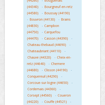
(44260)
-
Bouguenais
(44340)
-
Bourgneuf-en-retz
(44580)
-
Boussay (44190)
-
Bouvron (44130)
-
Brains
(44830)
-
Campbon
(44750)
-
Carquefou
(44470)
-
Casson (44390)
-
Chateau-thebaud (44690)
-
Chateaubriant (44110)
-
Chauve (44320)
-
Cheix-en-
retz (44640)
-
Chemere
(44680)
-
Clisson (44190)
-
Conquereuil (44290)
-
Corcoue-sur-logne (44650)
-
Cordemais (44360)
-
Corsept (44560)
-
Coueron
(44220)
-
Couffe (44521)
-