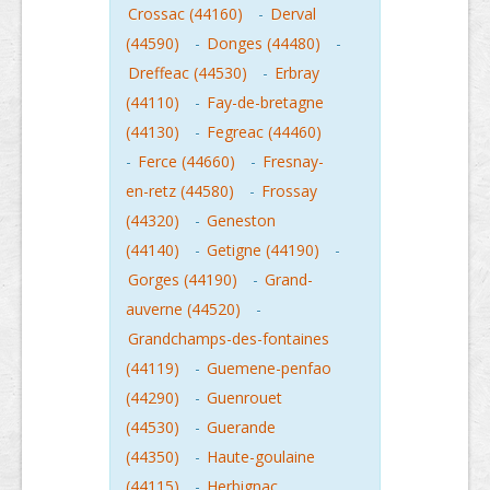
Crossac (44160)
-
Derval
(44590)
-
Donges (44480)
-
Dreffeac (44530)
-
Erbray
(44110)
-
Fay-de-bretagne
(44130)
-
Fegreac (44460)
-
Ferce (44660)
-
Fresnay-
en-retz (44580)
-
Frossay
(44320)
-
Geneston
(44140)
-
Getigne (44190)
-
Gorges (44190)
-
Grand-
auverne (44520)
-
Grandchamps-des-fontaines
(44119)
-
Guemene-penfao
(44290)
-
Guenrouet
(44530)
-
Guerande
(44350)
-
Haute-goulaine
(44115)
-
Herbignac