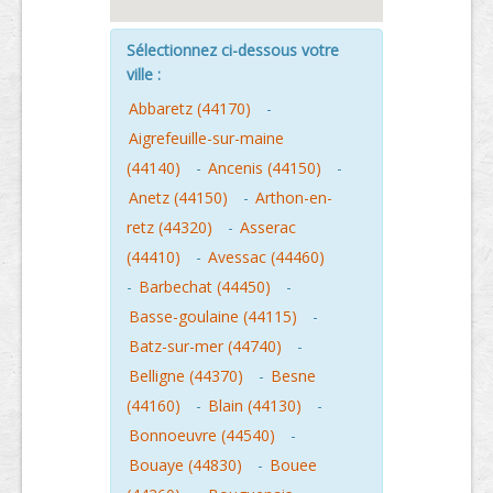
Sélectionnez ci-dessous votre
ville :
Abbaretz (44170)
-
Aigrefeuille-sur-maine
(44140)
-
Ancenis (44150)
-
Anetz (44150)
-
Arthon-en-
retz (44320)
-
Asserac
(44410)
-
Avessac (44460)
-
Barbechat (44450)
-
Basse-goulaine (44115)
-
Batz-sur-mer (44740)
-
Belligne (44370)
-
Besne
(44160)
-
Blain (44130)
-
Bonnoeuvre (44540)
-
Bouaye (44830)
-
Bouee