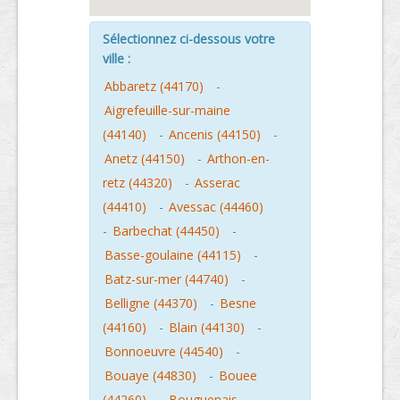
Sélectionnez ci-dessous votre
ville :
Abbaretz (44170)
-
Aigrefeuille-sur-maine
(44140)
-
Ancenis (44150)
-
Anetz (44150)
-
Arthon-en-
retz (44320)
-
Asserac
(44410)
-
Avessac (44460)
-
Barbechat (44450)
-
Basse-goulaine (44115)
-
Batz-sur-mer (44740)
-
Belligne (44370)
-
Besne
(44160)
-
Blain (44130)
-
Bonnoeuvre (44540)
-
Bouaye (44830)
-
Bouee
(44260)
-
Bouguenais