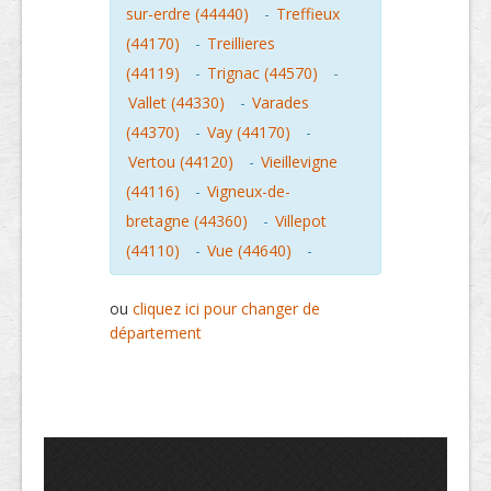
sur-erdre (44440)
-
Treffieux
(44170)
-
Treillieres
(44119)
-
Trignac (44570)
-
Vallet (44330)
-
Varades
(44370)
-
Vay (44170)
-
Vertou (44120)
-
Vieillevigne
(44116)
-
Vigneux-de-
bretagne (44360)
-
Villepot
(44110)
-
Vue (44640)
-
ou
cliquez ici pour changer de
département