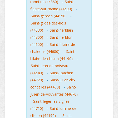
montluc (44360)
-
Saint-
fiacre-sur-maine (44690)
-
Saint-gereon (44150)
-
Saint-gildas-des-bois
(44530)
-
Saint-herblain
(44800)
-
Saint-herblon
(44150)
-
Saint-hilaire-de-
chaleons (44680)
-
Saint-
hilaire-de-clisson (44190)
-
Saint-jean-de-boiseau
(44640)
-
Saint-joachim
(44720)
-
Saint-julien-de-
concelles (44450)
-
Saint-
julien-de-vouvantes (44670)
-
Saint-leger-les-vignes
(44710)
-
Saint-lumine-de-
clisson (44190)
-
Saint-