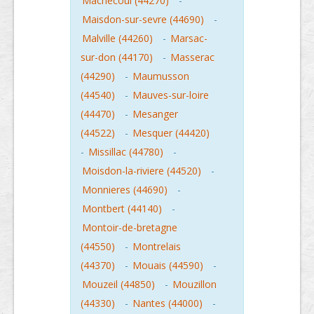
Machecoul (44270)
-
Maisdon-sur-sevre (44690)
-
Malville (44260)
-
Marsac-
sur-don (44170)
-
Masserac
(44290)
-
Maumusson
(44540)
-
Mauves-sur-loire
(44470)
-
Mesanger
(44522)
-
Mesquer (44420)
-
Missillac (44780)
-
Moisdon-la-riviere (44520)
-
Monnieres (44690)
-
Montbert (44140)
-
Montoir-de-bretagne
(44550)
-
Montrelais
(44370)
-
Mouais (44590)
-
Mouzeil (44850)
-
Mouzillon
(44330)
-
Nantes (44000)
-