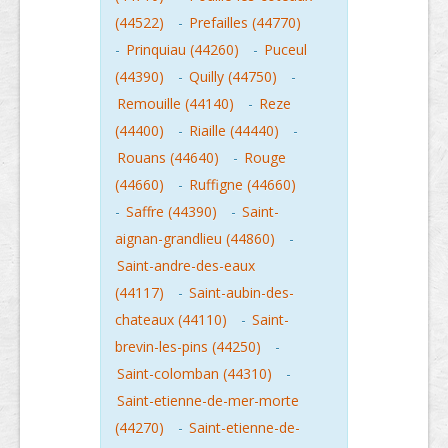
(44522)
-
Prefailles (44770)
-
Prinquiau (44260)
-
Puceul
(44390)
-
Quilly (44750)
-
Remouille (44140)
-
Reze
(44400)
-
Riaille (44440)
-
Rouans (44640)
-
Rouge
(44660)
-
Ruffigne (44660)
-
Saffre (44390)
-
Saint-
aignan-grandlieu (44860)
-
Saint-andre-des-eaux
(44117)
-
Saint-aubin-des-
chateaux (44110)
-
Saint-
brevin-les-pins (44250)
-
Saint-colomban (44310)
-
Saint-etienne-de-mer-morte
(44270)
-
Saint-etienne-de-