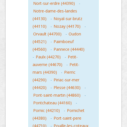
Nort-sur-erdre (44390)
-
Notre-dame-des-landes
(44130)
-
Noyal-sur-brutz
(44110)
-
Nozay (44170)
-
Orvault (44700)
-
Oudon
(44521)
-
Paimboeuf
(44560)
-
Pannece (44440)
-
Paulx (44270)
-
Petit-
auverne (44670)
-
Petit-
mars (44390)
-
Pierric
(44290)
-
Piriac-sur-mer
(44420)
-
Plesse (44630)
-
Pont-saint-martin (44860)
-
Pontchateau (44160)
-
Pornic (44210)
-
Pornichet
(44380)
-
Port-saint-pere
(44710)
-
Pouille-les-coteaux