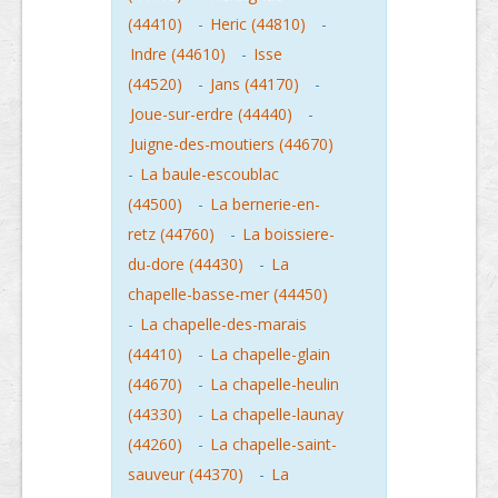
(44410)
-
Heric (44810)
-
Indre (44610)
-
Isse
(44520)
-
Jans (44170)
-
Joue-sur-erdre (44440)
-
Juigne-des-moutiers (44670)
-
La baule-escoublac
(44500)
-
La bernerie-en-
retz (44760)
-
La boissiere-
du-dore (44430)
-
La
chapelle-basse-mer (44450)
-
La chapelle-des-marais
(44410)
-
La chapelle-glain
(44670)
-
La chapelle-heulin
(44330)
-
La chapelle-launay
(44260)
-
La chapelle-saint-
sauveur (44370)
-
La