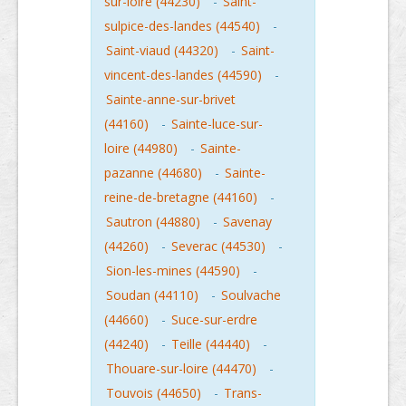
sur-loire (44230)
-
Saint-
sulpice-des-landes (44540)
-
Saint-viaud (44320)
-
Saint-
vincent-des-landes (44590)
-
Sainte-anne-sur-brivet
(44160)
-
Sainte-luce-sur-
loire (44980)
-
Sainte-
pazanne (44680)
-
Sainte-
reine-de-bretagne (44160)
-
Sautron (44880)
-
Savenay
(44260)
-
Severac (44530)
-
Sion-les-mines (44590)
-
Soudan (44110)
-
Soulvache
(44660)
-
Suce-sur-erdre
(44240)
-
Teille (44440)
-
Thouare-sur-loire (44470)
-
Touvois (44650)
-
Trans-