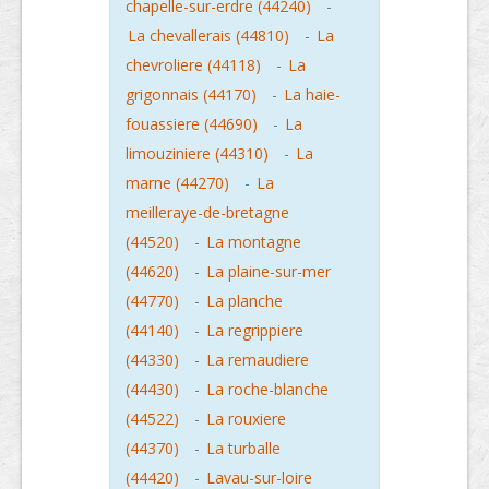
chapelle-sur-erdre (44240)
-
La chevallerais (44810)
-
La
chevroliere (44118)
-
La
grigonnais (44170)
-
La haie-
fouassiere (44690)
-
La
limouziniere (44310)
-
La
marne (44270)
-
La
meilleraye-de-bretagne
(44520)
-
La montagne
(44620)
-
La plaine-sur-mer
(44770)
-
La planche
(44140)
-
La regrippiere
(44330)
-
La remaudiere
(44430)
-
La roche-blanche
(44522)
-
La rouxiere
(44370)
-
La turballe
(44420)
-
Lavau-sur-loire