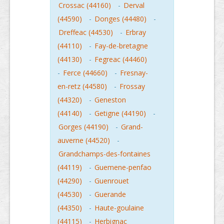
Crossac (44160)
-
Derval
(44590)
-
Donges (44480)
-
Dreffeac (44530)
-
Erbray
(44110)
-
Fay-de-bretagne
(44130)
-
Fegreac (44460)
-
Ferce (44660)
-
Fresnay-
en-retz (44580)
-
Frossay
(44320)
-
Geneston
(44140)
-
Getigne (44190)
-
Gorges (44190)
-
Grand-
auverne (44520)
-
Grandchamps-des-fontaines
(44119)
-
Guemene-penfao
(44290)
-
Guenrouet
(44530)
-
Guerande
(44350)
-
Haute-goulaine
(44115)
-
Herbignac