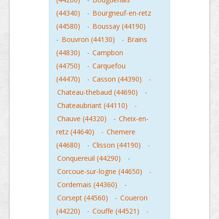
(44340)
-
Bourgneuf-en-retz
(44580)
-
Boussay (44190)
-
Bouvron (44130)
-
Brains
(44830)
-
Campbon
(44750)
-
Carquefou
(44470)
-
Casson (44390)
-
Chateau-thebaud (44690)
-
Chateaubriant (44110)
-
Chauve (44320)
-
Cheix-en-
retz (44640)
-
Chemere
(44680)
-
Clisson (44190)
-
Conquereuil (44290)
-
Corcoue-sur-logne (44650)
-
Cordemais (44360)
-
Corsept (44560)
-
Coueron
(44220)
-
Couffe (44521)
-