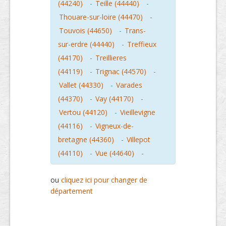
(44240)
-
Teille (44440)
-
Thouare-sur-loire (44470)
-
Touvois (44650)
-
Trans-
sur-erdre (44440)
-
Treffieux
(44170)
-
Treillieres
(44119)
-
Trignac (44570)
-
Vallet (44330)
-
Varades
(44370)
-
Vay (44170)
-
Vertou (44120)
-
Vieillevigne
(44116)
-
Vigneux-de-
bretagne (44360)
-
Villepot
(44110)
-
Vue (44640)
-
ou
cliquez ici pour changer de
département