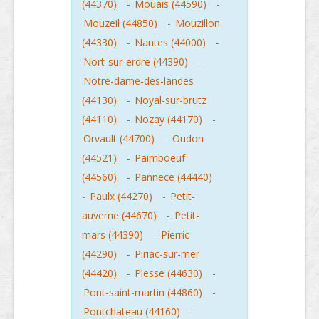
(44370)
-
Mouais (44590)
-
Mouzeil (44850)
-
Mouzillon
(44330)
-
Nantes (44000)
-
Nort-sur-erdre (44390)
-
Notre-dame-des-landes
(44130)
-
Noyal-sur-brutz
(44110)
-
Nozay (44170)
-
Orvault (44700)
-
Oudon
(44521)
-
Paimboeuf
(44560)
-
Pannece (44440)
-
Paulx (44270)
-
Petit-
auverne (44670)
-
Petit-
mars (44390)
-
Pierric
(44290)
-
Piriac-sur-mer
(44420)
-
Plesse (44630)
-
Pont-saint-martin (44860)
-
Pontchateau (44160)
-