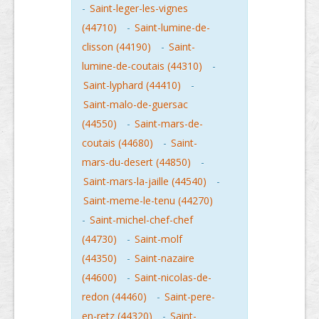
-
Saint-leger-les-vignes
(44710)
-
Saint-lumine-de-
clisson (44190)
-
Saint-
lumine-de-coutais (44310)
-
Saint-lyphard (44410)
-
Saint-malo-de-guersac
(44550)
-
Saint-mars-de-
coutais (44680)
-
Saint-
mars-du-desert (44850)
-
Saint-mars-la-jaille (44540)
-
Saint-meme-le-tenu (44270)
-
Saint-michel-chef-chef
(44730)
-
Saint-molf
(44350)
-
Saint-nazaire
(44600)
-
Saint-nicolas-de-
redon (44460)
-
Saint-pere-
en-retz (44320)
-
Saint-