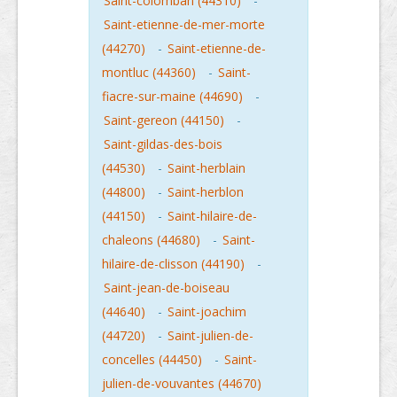
Saint-colomban (44310)
-
Saint-etienne-de-mer-morte
(44270)
-
Saint-etienne-de-
montluc (44360)
-
Saint-
fiacre-sur-maine (44690)
-
Saint-gereon (44150)
-
Saint-gildas-des-bois
(44530)
-
Saint-herblain
(44800)
-
Saint-herblon
(44150)
-
Saint-hilaire-de-
chaleons (44680)
-
Saint-
hilaire-de-clisson (44190)
-
Saint-jean-de-boiseau
(44640)
-
Saint-joachim
(44720)
-
Saint-julien-de-
concelles (44450)
-
Saint-
julien-de-vouvantes (44670)