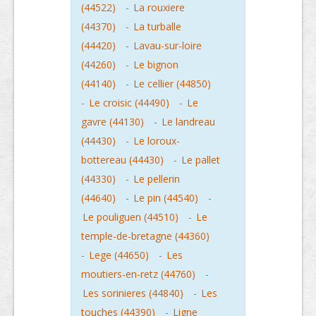
(44522)
-
La rouxiere
(44370)
-
La turballe
(44420)
-
Lavau-sur-loire
(44260)
-
Le bignon
(44140)
-
Le cellier (44850)
-
Le croisic (44490)
-
Le
gavre (44130)
-
Le landreau
(44430)
-
Le loroux-
bottereau (44430)
-
Le pallet
(44330)
-
Le pellerin
(44640)
-
Le pin (44540)
-
Le pouliguen (44510)
-
Le
temple-de-bretagne (44360)
-
Lege (44650)
-
Les
moutiers-en-retz (44760)
-
Les sorinieres (44840)
-
Les
touches (44390)
-
Ligne