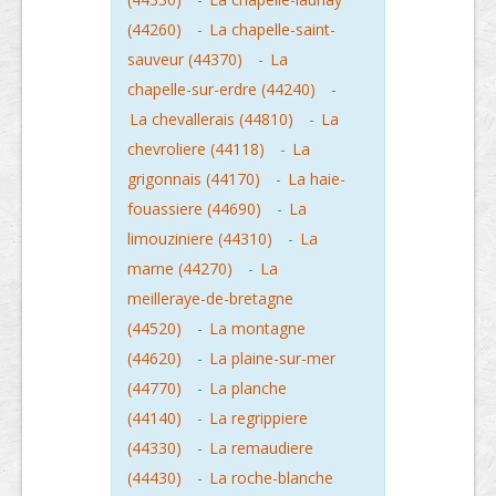
(44260)
-
La chapelle-saint-
sauveur (44370)
-
La
chapelle-sur-erdre (44240)
-
La chevallerais (44810)
-
La
chevroliere (44118)
-
La
grigonnais (44170)
-
La haie-
fouassiere (44690)
-
La
limouziniere (44310)
-
La
marne (44270)
-
La
meilleraye-de-bretagne
(44520)
-
La montagne
(44620)
-
La plaine-sur-mer
(44770)
-
La planche
(44140)
-
La regrippiere
(44330)
-
La remaudiere
(44430)
-
La roche-blanche