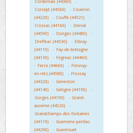
Cordemais (44360)
-
Corsept (44560)
-
Coueron
(44220)
-
Couffe (44521)
-
Crossac (44160)
-
Derval
(44590)
-
Donges (44480)
-
Dreffeac (44530)
-
Erbray
(44110)
-
Fay-de-bretagne
(44130)
-
Fegreac (44460)
-
Ferce (44660)
-
Fresnay-
en-retz (44580)
-
Frossay
(44320)
-
Geneston
(44140)
-
Getigne (44190)
-
Gorges (44190)
-
Grand-
auverne (44520)
-
Grandchamps-des-fontaines
(44119)
-
Guemene-penfao
(44290)
-
Guenrouet