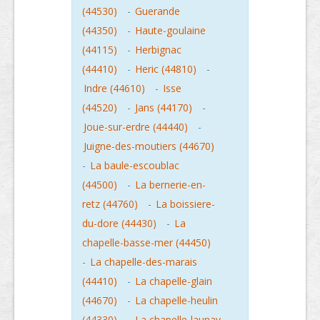
(44530)
-
Guerande
(44350)
-
Haute-goulaine
(44115)
-
Herbignac
(44410)
-
Heric (44810)
-
Indre (44610)
-
Isse
(44520)
-
Jans (44170)
-
Joue-sur-erdre (44440)
-
Juigne-des-moutiers (44670)
-
La baule-escoublac
(44500)
-
La bernerie-en-
retz (44760)
-
La boissiere-
du-dore (44430)
-
La
chapelle-basse-mer (44450)
-
La chapelle-des-marais
(44410)
-
La chapelle-glain
(44670)
-
La chapelle-heulin
(44330)
-
La chapelle-launay