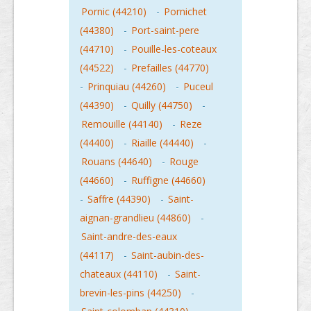
Pornic (44210)
-
Pornichet
(44380)
-
Port-saint-pere
(44710)
-
Pouille-les-coteaux
(44522)
-
Prefailles (44770)
-
Prinquiau (44260)
-
Puceul
(44390)
-
Quilly (44750)
-
Remouille (44140)
-
Reze
(44400)
-
Riaille (44440)
-
Rouans (44640)
-
Rouge
(44660)
-
Ruffigne (44660)
-
Saffre (44390)
-
Saint-
aignan-grandlieu (44860)
-
Saint-andre-des-eaux
(44117)
-
Saint-aubin-des-
chateaux (44110)
-
Saint-
brevin-les-pins (44250)
-