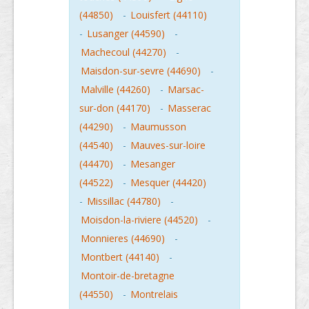
(44850)
-
Louisfert (44110)
-
Lusanger (44590)
-
Machecoul (44270)
-
Maisdon-sur-sevre (44690)
-
Malville (44260)
-
Marsac-
sur-don (44170)
-
Masserac
(44290)
-
Maumusson
(44540)
-
Mauves-sur-loire
(44470)
-
Mesanger
(44522)
-
Mesquer (44420)
-
Missillac (44780)
-
Moisdon-la-riviere (44520)
-
Monnieres (44690)
-
Montbert (44140)
-
Montoir-de-bretagne
(44550)
-
Montrelais