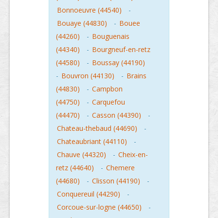
Bonnoeuvre (44540)
-
Bouaye (44830)
-
Bouee
(44260)
-
Bouguenais
(44340)
-
Bourgneuf-en-retz
(44580)
-
Boussay (44190)
-
Bouvron (44130)
-
Brains
(44830)
-
Campbon
(44750)
-
Carquefou
(44470)
-
Casson (44390)
-
Chateau-thebaud (44690)
-
Chateaubriant (44110)
-
Chauve (44320)
-
Cheix-en-
retz (44640)
-
Chemere
(44680)
-
Clisson (44190)
-
Conquereuil (44290)
-
Corcoue-sur-logne (44650)
-