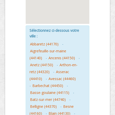
Sélectionnez ci-dessous votre
ville :
Abbaretz (44170)
-
Aigrefeuille-sur-maine
(44140)
-
Ancenis (44150)
-
Anetz (44150)
-
Arthon-en-
retz (44320)
-
Asserac
(44410)
-
Avessac (44460)
-
Barbechat (44450)
-
Basse-goulaine (44115)
-
Batz-sur-mer (44740)
-
Belligne (44370)
-
Besne
(44160)
-
Blain (44130)
-