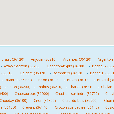
brault (36120)
-
Anjouin (36210)
-
Ardentes (36120)
-
Argenton-
-
Azay-le-ferron (36290)
-
Badecon-le-pin (36200)
-
Bagneux (36
 (36310)
-
Belabre (36370)
-
Bommiers (36120)
-
Bonneuil (363
-
Briantes (36400)
-
Brion (36110)
-
Brives (36100)
-
Buxeuil (3
)
-
Celon (36200)
-
Chabris (36210)
-
Chaillac (36310)
-
Chalais
6400)
-
Chateauroux (36000)
-
Chatillon-sur-indre (36700)
-
Chav
Chouday (36100)
-
Ciron (36300)
-
Clere-du-bois (36700)
-
Clion
e (36100)
-
Crevant (36140)
-
Crozon-sur-vauvre (36140)
-
Cuzi