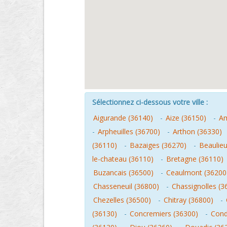
Sélectionnez ci-dessous votre ville :
Aigurande (36140)
-
Aize (36150)
-
Am
-
Arpheuilles (36700)
-
Arthon (36330)
(36110)
-
Bazaiges (36270)
-
Beaulieu
le-chateau (36110)
-
Bretagne (36110)
Buzancais (36500)
-
Ceaulmont (36200
Chasseneuil (36800)
-
Chassignolles (3
Chezelles (36500)
-
Chitray (36800)
-
(36130)
-
Concremiers (36300)
-
Cond