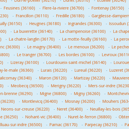
300)
-
Dun-le-poelier (36210)
-
Dunet (36310)
-
Ecueille (36240)
-
Feusines (36160)
-
Flere-la-riviere (36700)
-
Fontenay (36150)
6230)
-
Francillon (36110)
-
Fredille (36180)
-
Gargilesse-dampierr
uilly (36150)
-
Heugnes (36180)
-
Ingrandes (36300)
-
Issoudun (
400)
-
La buxerette (36140)
-
La champenoise (36100)
-
La chape
)
-
La chatre-langlin (36170)
-
La motte-feuilly (36160)
-
La perou
anc (36300)
-
Le magny (36400)
-
Le menoux (36200)
-
Le peche
6800)
-
Le tranger (36700)
-
Les bordes (36100)
-
Levroux (3611
0)
-
Lizeray (36100)
-
Lourdoueix-saint-michel (36140)
-
Lourouer
y-le-male (36360)
-
Lurais (36220)
-
Lureuil (36220)
-
Luzeret (3
licornay (36340)
-
Maron (36120)
-
Martizay (36220)
-
Mauviere
0)
-
Meobecq (36500)
-
Merigny (36220)
-
Mers-sur-indre (36230
en-brenne (36290)
-
Migne (36800)
-
Migny (36260)
-
Montchevri
 (36230)
-
Montlevicq (36400)
-
Mosnay (36200)
-
Mouhers (363
-
Neons-sur-creuse (36220)
-
Neret (36400)
-
Neuillay-les-bois (36
e (36250)
-
Nohant-vic (36400)
-
Nuret-le-ferron (36800)
-
Obter
lluau-sur-indre (36500)
-
Parnac (36170)
-
Parpecay (36210)
-
Pa