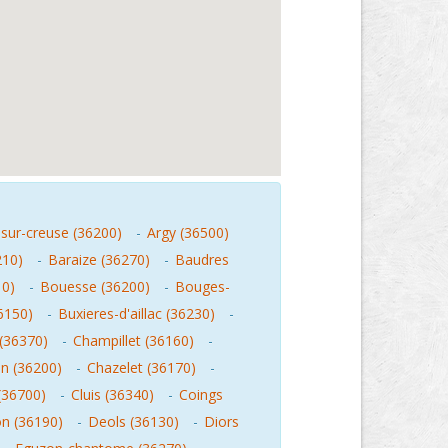
sur-creuse (36200)
-
Argy (36500)
210)
-
Baraize (36270)
-
Baudres
10)
-
Bouesse (36200)
-
Bouges-
6150)
-
Buxieres-d'aillac (36230)
-
 (36370)
-
Champillet (36160)
-
in (36200)
-
Chazelet (36170)
-
 (36700)
-
Cluis (36340)
-
Coings
on (36190)
-
Deols (36130)
-
Diors