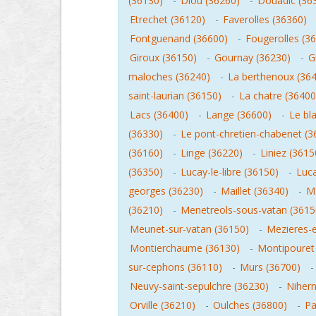
(36130)
-
Diou (36260)
-
Douadic (36
Etrechet (36120)
-
Faverolles (36360)
Fontguenand (36600)
-
Fougerolles (3
Giroux (36150)
-
Gournay (36230)
-
G
maloches (36240)
-
La berthenoux (36
saint-laurian (36150)
-
La chatre (36400
Lacs (36400)
-
Lange (36600)
-
Le bl
(36330)
-
Le pont-chretien-chabenet (3
(36160)
-
Linge (36220)
-
Liniez (3615
(36350)
-
Lucay-le-libre (36150)
-
Luca
georges (36230)
-
Maillet (36340)
-
Ma
(36210)
-
Menetreols-sous-vatan (3615
Meunet-sur-vatan (36150)
-
Mezieres-
Montierchaume (36130)
-
Montipouret
sur-cephons (36110)
-
Murs (36700)
Neuvy-saint-sepulchre (36230)
-
Nihern
Orville (36210)
-
Oulches (36800)
-
Pa