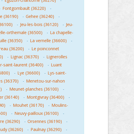
-
Eguzon-chantome (36270)
-
-
Fontgombault (36220)
-
e (36190)
-
Gehee (36240)
-
36100)
-
Jeu-les-bois (36120)
-
Jeu-
lle-orthemale (36500)
-
La chapelle-
ille (36350)
-
La vernelle (36600)
-
reau (36200)
-
Le poinconnet
0)
-
Lignac (36370)
-
Lignerolles
-saint-laurent (36400)
-
Luant
6800)
-
Lye (36600)
-
Lys-saint-
s (36370)
-
Menetou-sur-nahon
)
-
Meunet-planches (36100)
-
er (36140)
-
Montgivray (36400)
-
40)
-
Mouhet (36170)
-
Moulins-
500)
-
Neuvy-pailloux (36100)
-
re (36290)
-
Orsennes (36190)
-
udy (36260)
-
Paulnay (36290)
-