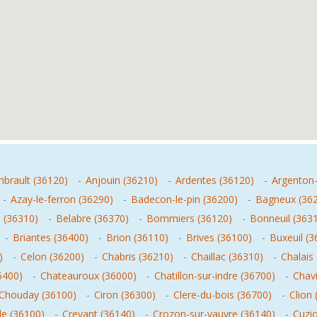
brault (36120)
-
Anjouin (36210)
-
Ardentes (36120)
-
Argenton-
-
Azay-le-ferron (36290)
-
Badecon-le-pin (36200)
-
Bagneux (36
 (36310)
-
Belabre (36370)
-
Bommiers (36120)
-
Bonneuil (363
-
Briantes (36400)
-
Brion (36110)
-
Brives (36100)
-
Buxeuil (3
)
-
Celon (36200)
-
Chabris (36210)
-
Chaillac (36310)
-
Chalais
6400)
-
Chateauroux (36000)
-
Chatillon-sur-indre (36700)
-
Chav
Chouday (36100)
-
Ciron (36300)
-
Clere-du-bois (36700)
-
Clion
e (36100)
-
Crevant (36140)
-
Crozon-sur-vauvre (36140)
-
Cuzi