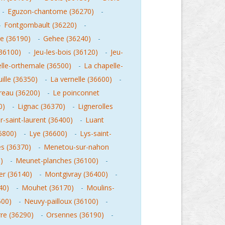
-
Eguzon-chantome (36270)
-
-
Fontgombault (36220)
-
e (36190)
-
Gehee (36240)
-
36100)
-
Jeu-les-bois (36120)
-
Jeu-
lle-orthemale (36500)
-
La chapelle-
ille (36350)
-
La vernelle (36600)
-
reau (36200)
-
Le poinconnet
0)
-
Lignac (36370)
-
Lignerolles
-saint-laurent (36400)
-
Luant
6800)
-
Lye (36600)
-
Lys-saint-
s (36370)
-
Menetou-sur-nahon
)
-
Meunet-planches (36100)
-
er (36140)
-
Montgivray (36400)
-
40)
-
Mouhet (36170)
-
Moulins-
500)
-
Neuvy-pailloux (36100)
-
re (36290)
-
Orsennes (36190)
-