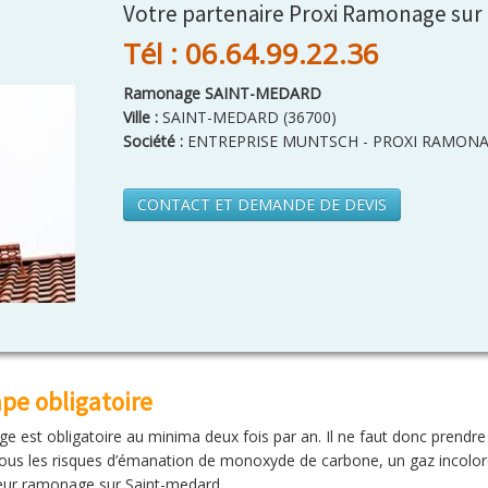
Votre partenaire Proxi Ramonage sur
Tél : 06.64.99.22.36
Ramonage SAINT-MEDARD
Ville :
SAINT-MEDARD
(
36700
)
Société :
ENTREPRISE MUNTSCH - PROXI RAMONA
CONTACT ET DEMANDE DE DEVIS
e obligatoire
nage est obligatoire au minima deux fois par an. Il ne faut donc prendr
er tous les risques d’émanation de monoxyde de carbone, un gaz incolor
neur ramonage sur Saint-medard.