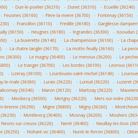
300)
-
Dun-le-poelier (36210)
-
Dunet (36310)
-
Ecueille (36240)
-
Feusines (36160)
-
Flere-la-riviere (36700)
-
Fontenay (36150)
6230)
-
Francillon (36110)
-
Fredille (36180)
-
Gargilesse-dampierr
uilly (36150)
-
Heugnes (36180)
-
Ingrandes (36300)
-
Issoudun (
400)
-
La buxerette (36140)
-
La champenoise (36100)
-
La chape
)
-
La chatre-langlin (36170)
-
La motte-feuilly (36160)
-
La perou
anc (36300)
-
Le magny (36400)
-
Le menoux (36200)
-
Le peche
6800)
-
Le tranger (36700)
-
Les bordes (36100)
-
Levroux (3611
0)
-
Lizeray (36100)
-
Lourdoueix-saint-michel (36140)
-
Lourouer
y-le-male (36360)
-
Lurais (36220)
-
Lureuil (36220)
-
Luzeret (3
licornay (36340)
-
Maron (36120)
-
Martizay (36220)
-
Mauviere
0)
-
Meobecq (36500)
-
Merigny (36220)
-
Mers-sur-indre (36230
en-brenne (36290)
-
Migne (36800)
-
Migny (36260)
-
Montchevri
 (36230)
-
Montlevicq (36400)
-
Mosnay (36200)
-
Mouhers (363
-
Neons-sur-creuse (36220)
-
Neret (36400)
-
Neuillay-les-bois (36
e (36250)
-
Nohant-vic (36400)
-
Nuret-le-ferron (36800)
-
Obter