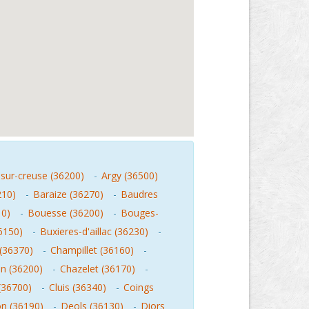
sur-creuse (36200)
-
Argy (36500)
210)
-
Baraize (36270)
-
Baudres
10)
-
Bouesse (36200)
-
Bouges-
6150)
-
Buxieres-d'aillac (36230)
-
 (36370)
-
Champillet (36160)
-
in (36200)
-
Chazelet (36170)
-
 (36700)
-
Cluis (36340)
-
Coings
on (36190)
-
Deols (36130)
-
Diors