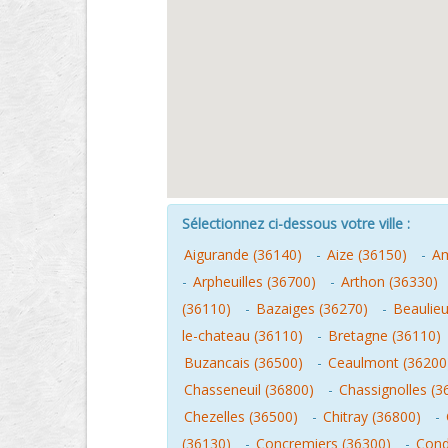
Sélectionnez ci-dessous votre ville :
Aigurande (36140)
-
Aize (36150)
-
Am
-
Arpheuilles (36700)
-
Arthon (36330)
(36110)
-
Bazaiges (36270)
-
Beaulieu
le-chateau (36110)
-
Bretagne (36110)
Buzancais (36500)
-
Ceaulmont (36200
Chasseneuil (36800)
-
Chassignolles (3
Chezelles (36500)
-
Chitray (36800)
-
(36130)
-
Concremiers (36300)
-
Cond