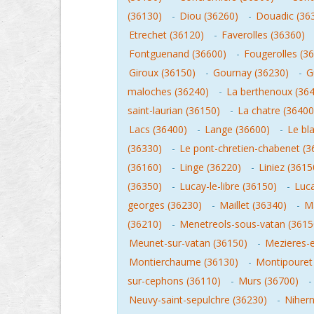
(36130)
-
Diou (36260)
-
Douadic (36
Etrechet (36120)
-
Faverolles (36360)
Fontguenand (36600)
-
Fougerolles (3
Giroux (36150)
-
Gournay (36230)
-
G
maloches (36240)
-
La berthenoux (36
saint-laurian (36150)
-
La chatre (36400
Lacs (36400)
-
Lange (36600)
-
Le bl
(36330)
-
Le pont-chretien-chabenet (3
(36160)
-
Linge (36220)
-
Liniez (3615
(36350)
-
Lucay-le-libre (36150)
-
Luca
georges (36230)
-
Maillet (36340)
-
Ma
(36210)
-
Menetreols-sous-vatan (3615
Meunet-sur-vatan (36150)
-
Mezieres-
Montierchaume (36130)
-
Montipouret
sur-cephons (36110)
-
Murs (36700)
Neuvy-saint-sepulchre (36230)
-
Nihern