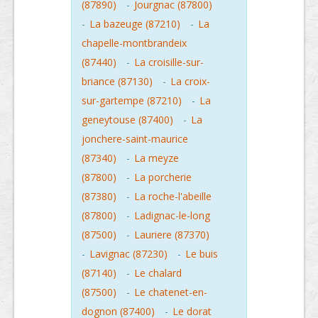
(87890)
-
Jourgnac (87800)
-
La bazeuge (87210)
-
La
chapelle-montbrandeix
(87440)
-
La croisille-sur-
briance (87130)
-
La croix-
sur-gartempe (87210)
-
La
geneytouse (87400)
-
La
jonchere-saint-maurice
(87340)
-
La meyze
(87800)
-
La porcherie
(87380)
-
La roche-l'abeille
(87800)
-
Ladignac-le-long
(87500)
-
Lauriere (87370)
-
Lavignac (87230)
-
Le buis
(87140)
-
Le chalard
(87500)
-
Le chatenet-en-
dognon (87400)
-
Le dorat