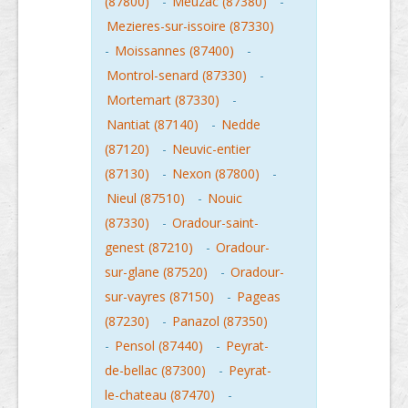
(87800)
-
Meuzac (87380)
-
Mezieres-sur-issoire (87330)
-
Moissannes (87400)
-
Montrol-senard (87330)
-
Mortemart (87330)
-
Nantiat (87140)
-
Nedde
(87120)
-
Neuvic-entier
(87130)
-
Nexon (87800)
-
Nieul (87510)
-
Nouic
(87330)
-
Oradour-saint-
genest (87210)
-
Oradour-
sur-glane (87520)
-
Oradour-
sur-vayres (87150)
-
Pageas
(87230)
-
Panazol (87350)
-
Pensol (87440)
-
Peyrat-
de-bellac (87300)
-
Peyrat-
le-chateau (87470)
-