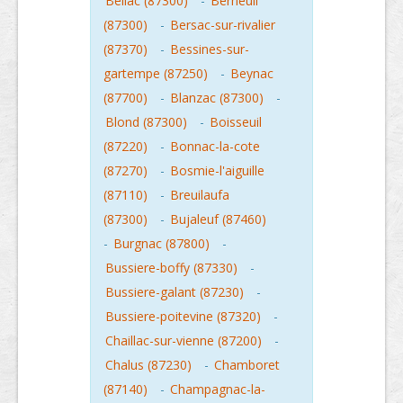
Bellac (87300)
-
Berneuil
(87300)
-
Bersac-sur-rivalier
(87370)
-
Bessines-sur-
gartempe (87250)
-
Beynac
(87700)
-
Blanzac (87300)
-
Blond (87300)
-
Boisseuil
(87220)
-
Bonnac-la-cote
(87270)
-
Bosmie-l'aiguille
(87110)
-
Breuilaufa
(87300)
-
Bujaleuf (87460)
-
Burgnac (87800)
-
Bussiere-boffy (87330)
-
Bussiere-galant (87230)
-
Bussiere-poitevine (87320)
-
Chaillac-sur-vienne (87200)
-
Chalus (87230)
-
Chamboret
(87140)
-
Champagnac-la-