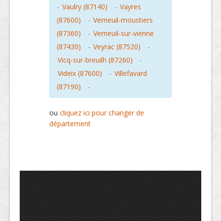
-
Vaulry (87140)
-
Vayres
(87600)
-
Verneuil-moustiers
(87360)
-
Verneuil-sur-vienne
(87430)
-
Veyrac (87520)
-
Vicq-sur-breuilh (87260)
-
Videix (87600)
-
Villefavard
(87190)
-
ou
cliquez ici pour changer de
département