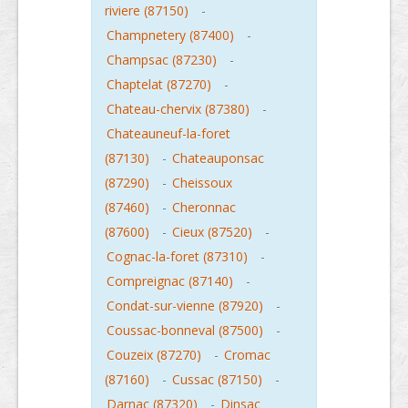
riviere (87150)
-
Champnetery (87400)
-
Champsac (87230)
-
Chaptelat (87270)
-
Chateau-chervix (87380)
-
Chateauneuf-la-foret
(87130)
-
Chateauponsac
(87290)
-
Cheissoux
(87460)
-
Cheronnac
(87600)
-
Cieux (87520)
-
Cognac-la-foret (87310)
-
Compreignac (87140)
-
Condat-sur-vienne (87920)
-
Coussac-bonneval (87500)
-
Couzeix (87270)
-
Cromac
(87160)
-
Cussac (87150)
-
Darnac (87320)
-
Dinsac