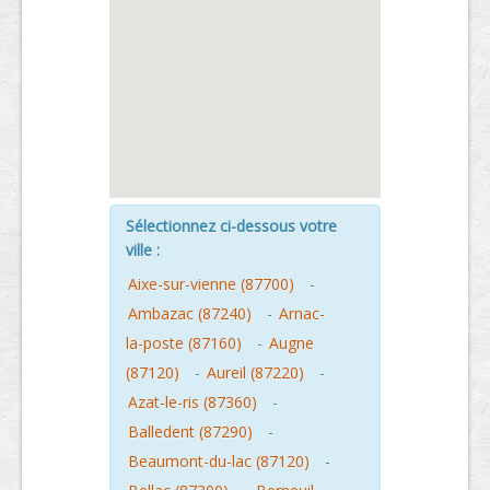
Sélectionnez ci-dessous votre
ville :
Aixe-sur-vienne (87700)
-
Ambazac (87240)
-
Arnac-
la-poste (87160)
-
Augne
(87120)
-
Aureil (87220)
-
Azat-le-ris (87360)
-
Balledent (87290)
-
Beaumont-du-lac (87120)
-