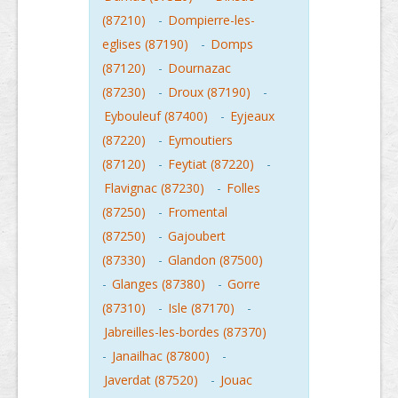
(87210)
-
Dompierre-les-
eglises (87190)
-
Domps
(87120)
-
Dournazac
(87230)
-
Droux (87190)
-
Eybouleuf (87400)
-
Eyjeaux
(87220)
-
Eymoutiers
(87120)
-
Feytiat (87220)
-
Flavignac (87230)
-
Folles
(87250)
-
Fromental
(87250)
-
Gajoubert
(87330)
-
Glandon (87500)
-
Glanges (87380)
-
Gorre
(87310)
-
Isle (87170)
-
Jabreilles-les-bordes (87370)
-
Janailhac (87800)
-
Javerdat (87520)
-
Jouac