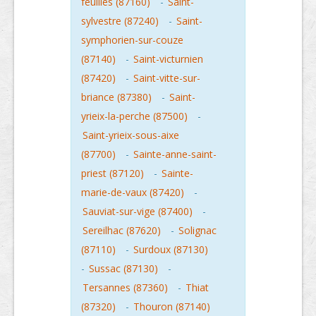
feuilles (87160)
-
Saint-
sylvestre (87240)
-
Saint-
symphorien-sur-couze
(87140)
-
Saint-victurnien
(87420)
-
Saint-vitte-sur-
briance (87380)
-
Saint-
yrieix-la-perche (87500)
-
Saint-yrieix-sous-aixe
(87700)
-
Sainte-anne-saint-
priest (87120)
-
Sainte-
marie-de-vaux (87420)
-
Sauviat-sur-vige (87400)
-
Sereilhac (87620)
-
Solignac
(87110)
-
Surdoux (87130)
-
Sussac (87130)
-
Tersannes (87360)
-
Thiat
(87320)
-
Thouron (87140)