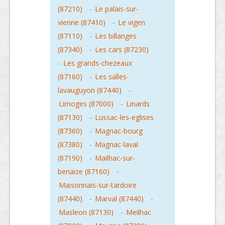
(87210)
-
Le palais-sur-
vienne (87410)
-
Le vigen
(87110)
-
Les billanges
(87340)
-
Les cars (87230)
-
Les grands-chezeaux
(87160)
-
Les salles-
lavauguyon (87440)
-
Limoges (87000)
-
Linards
(87130)
-
Lussac-les-eglises
(87360)
-
Magnac-bourg
(87380)
-
Magnac-laval
(87190)
-
Mailhac-sur-
benaize (87160)
-
Maisonnais-sur-tardoire
(87440)
-
Marval (87440)
-
Masleon (87130)
-
Meilhac