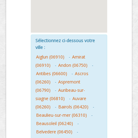
Sélectionnez ci-dessous votre
ville :
Aiglun (06910)
-
Amirat
(06910)
-
Andon (06750)
-
Antibes (06600)
-
Ascros
(06260)
-
Aspremont
(06790)
-
Auribeau-sur-
siagne (06810)
-
Auvare
(06260)
-
Bairols (06420)
-
Beaulieu-sur-mer (06310)
-
Beausoleil (06240)
-
Belvedere (06450)
-