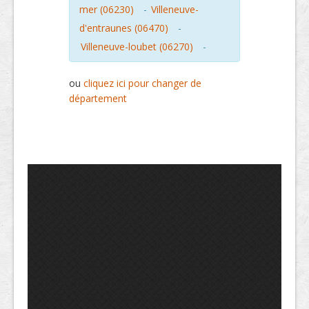
mer (06230)
-
Villeneuve-
d'entraunes (06470)
-
Villeneuve-loubet (06270)
-
ou
cliquez ici pour changer de
département