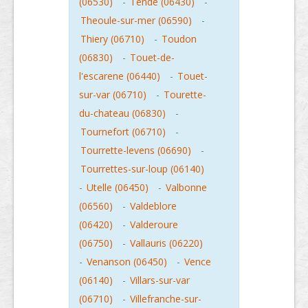
(06530)
-
Tende (06430)
-
Theoule-sur-mer (06590)
-
Thiery (06710)
-
Toudon
(06830)
-
Touet-de-
l'escarene (06440)
-
Touet-
sur-var (06710)
-
Tourette-
du-chateau (06830)
-
Tournefort (06710)
-
Tourrette-levens (06690)
-
Tourrettes-sur-loup (06140)
-
Utelle (06450)
-
Valbonne
(06560)
-
Valdeblore
(06420)
-
Valderoure
(06750)
-
Vallauris (06220)
-
Venanson (06450)
-
Vence
(06140)
-
Villars-sur-var
(06710)
-
Villefranche-sur-