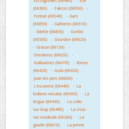
Escragnolles (06460)
-
Eze
(06360)
-
Falicon (06950)
-
Fontan (06540)
-
Gars
(06850)
-
Gattieres (06510)
-
Gilette (06830)
-
Gorbio
(06500)
-
Gourdon (06620)
-
Grasse (06130)
-
Greolieres (06620)
-
Guillaumes (06470)
-
Ilonse
(06420)
-
Isola (06420)
-
Juan-les-pins (06600)
-
L'escarene (06440)
-
La
bollene-vesubie (06450)
-
La
brigue (06430)
-
La colle-
sur-loup (06480)
-
La croix-
sur-roudoule (06260)
-
La
gaude (06610)
-
La penne