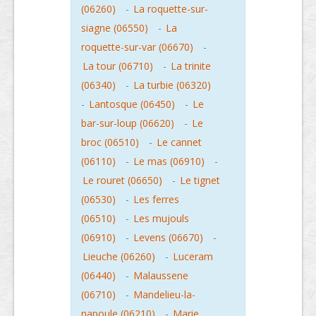
(06260)
-
La roquette-sur-
siagne (06550)
-
La
roquette-sur-var (06670)
-
La tour (06710)
-
La trinite
(06340)
-
La turbie (06320)
-
Lantosque (06450)
-
Le
bar-sur-loup (06620)
-
Le
broc (06510)
-
Le cannet
(06110)
-
Le mas (06910)
-
Le rouret (06650)
-
Le tignet
(06530)
-
Les ferres
(06510)
-
Les mujouls
(06910)
-
Levens (06670)
-
Lieuche (06260)
-
Luceram
(06440)
-
Malaussene
(06710)
-
Mandelieu-la-
napoule (06210)
-
Marie