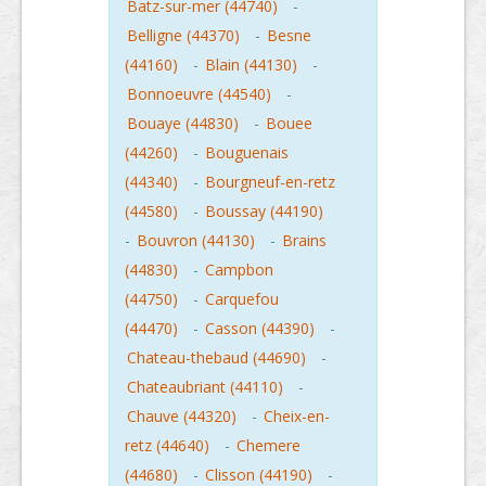
Batz-sur-mer (44740)
-
Belligne (44370)
-
Besne
(44160)
-
Blain (44130)
-
Bonnoeuvre (44540)
-
Bouaye (44830)
-
Bouee
(44260)
-
Bouguenais
(44340)
-
Bourgneuf-en-retz
(44580)
-
Boussay (44190)
-
Bouvron (44130)
-
Brains
(44830)
-
Campbon
(44750)
-
Carquefou
(44470)
-
Casson (44390)
-
Chateau-thebaud (44690)
-
Chateaubriant (44110)
-
Chauve (44320)
-
Cheix-en-
retz (44640)
-
Chemere
(44680)
-
Clisson (44190)
-