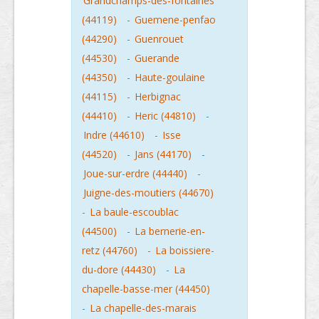
Grandchamps-des-fontaines
(44119)
-
Guemene-penfao
(44290)
-
Guenrouet
(44530)
-
Guerande
(44350)
-
Haute-goulaine
(44115)
-
Herbignac
(44410)
-
Heric (44810)
-
Indre (44610)
-
Isse
(44520)
-
Jans (44170)
-
Joue-sur-erdre (44440)
-
Juigne-des-moutiers (44670)
-
La baule-escoublac
(44500)
-
La bernerie-en-
retz (44760)
-
La boissiere-
du-dore (44430)
-
La
chapelle-basse-mer (44450)
-
La chapelle-des-marais