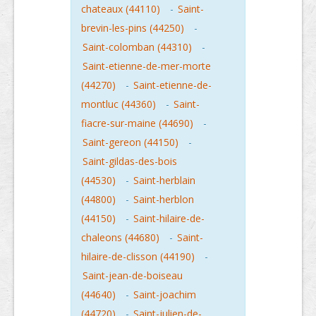
chateaux (44110)
-
Saint-
brevin-les-pins (44250)
-
Saint-colomban (44310)
-
Saint-etienne-de-mer-morte
(44270)
-
Saint-etienne-de-
montluc (44360)
-
Saint-
fiacre-sur-maine (44690)
-
Saint-gereon (44150)
-
Saint-gildas-des-bois
(44530)
-
Saint-herblain
(44800)
-
Saint-herblon
(44150)
-
Saint-hilaire-de-
chaleons (44680)
-
Saint-
hilaire-de-clisson (44190)
-
Saint-jean-de-boiseau
(44640)
-
Saint-joachim
(44720)
-
Saint-julien-de-