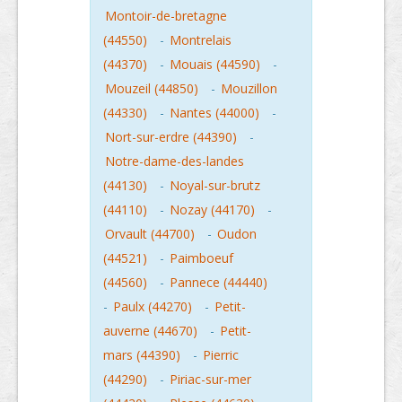
Montoir-de-bretagne
(44550)
-
Montrelais
(44370)
-
Mouais (44590)
-
Mouzeil (44850)
-
Mouzillon
(44330)
-
Nantes (44000)
-
Nort-sur-erdre (44390)
-
Notre-dame-des-landes
(44130)
-
Noyal-sur-brutz
(44110)
-
Nozay (44170)
-
Orvault (44700)
-
Oudon
(44521)
-
Paimboeuf
(44560)
-
Pannece (44440)
-
Paulx (44270)
-
Petit-
auverne (44670)
-
Petit-
mars (44390)
-
Pierric
(44290)
-
Piriac-sur-mer