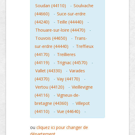
Soudan (44110)
-
Soulvache
(44660)
-
Suce-sur-erdre
(44240)
-
Teille (44440)
-
Thouare-sur-loire (44470)
-
Touvois (44650)
-
Trans-
sur-erdre (44440)
-
Treffieux
(44170)
-
Treillieres
(44119)
-
Trignac (44570)
-
Vallet (44330)
-
Varades
(44370)
-
Vay (44170)
-
Vertou (44120)
-
Vieillevigne
(44116)
-
Vigneux-de-
bretagne (44360)
-
Villepot
(44110)
-
Vue (44640)
-
ou
cliquez ici pour changer de
département