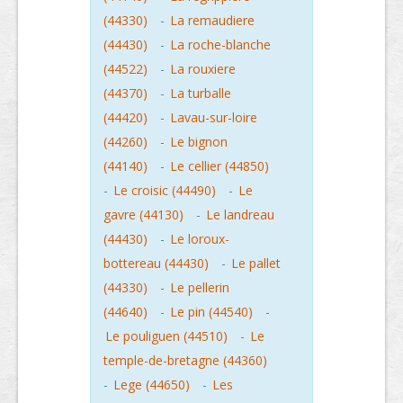
(44330)
-
La remaudiere
(44430)
-
La roche-blanche
(44522)
-
La rouxiere
(44370)
-
La turballe
(44420)
-
Lavau-sur-loire
(44260)
-
Le bignon
(44140)
-
Le cellier (44850)
-
Le croisic (44490)
-
Le
gavre (44130)
-
Le landreau
(44430)
-
Le loroux-
bottereau (44430)
-
Le pallet
(44330)
-
Le pellerin
(44640)
-
Le pin (44540)
-
Le pouliguen (44510)
-
Le
temple-de-bretagne (44360)
-
Lege (44650)
-
Les