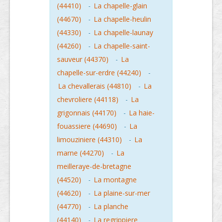
(44410)
-
La chapelle-glain
(44670)
-
La chapelle-heulin
(44330)
-
La chapelle-launay
(44260)
-
La chapelle-saint-
sauveur (44370)
-
La
chapelle-sur-erdre (44240)
-
La chevallerais (44810)
-
La
chevroliere (44118)
-
La
grigonnais (44170)
-
La haie-
fouassiere (44690)
-
La
limouziniere (44310)
-
La
marne (44270)
-
La
meilleraye-de-bretagne
(44520)
-
La montagne
(44620)
-
La plaine-sur-mer
(44770)
-
La planche
(44140)
-
La regrippiere