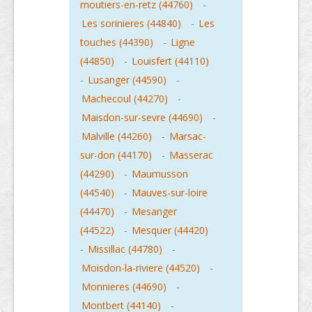
moutiers-en-retz (44760)
-
Les sorinieres (44840)
-
Les
touches (44390)
-
Ligne
(44850)
-
Louisfert (44110)
-
Lusanger (44590)
-
Machecoul (44270)
-
Maisdon-sur-sevre (44690)
-
Malville (44260)
-
Marsac-
sur-don (44170)
-
Masserac
(44290)
-
Maumusson
(44540)
-
Mauves-sur-loire
(44470)
-
Mesanger
(44522)
-
Mesquer (44420)
-
Missillac (44780)
-
Moisdon-la-riviere (44520)
-
Monnieres (44690)
-
Montbert (44140)
-