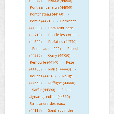
(44420)
-
Plesse (44630)
-
Pont-saint-martin (44860)
-
Pontchateau (44160)
-
Pornic (44210)
-
Pornichet
(44380)
-
Port-saint-pere
(44710)
-
Pouille-les-coteaux
(44522)
-
Prefailles (44770)
-
Prinquiau (44260)
-
Puceul
(44390)
-
Quilly (44750)
-
Remouille (44140)
-
Reze
(44400)
-
Riaille (44440)
-
Rouans (44640)
-
Rouge
(44660)
-
Ruffigne (44660)
-
Saffre (44390)
-
Saint-
aignan-grandlieu (44860)
-
Saint-andre-des-eaux
(44117)
-
Saint-aubin-des-